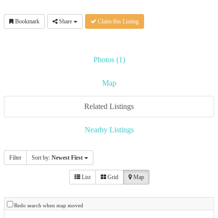
Bookmark
Share
Claim this Listing
Photos (1)
Map
Related Listings
Nearby Listings
Filter
Sort by:
Newest First
List
Grid
Map
Redo search when map moved