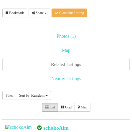
Bookmark
Share
Claim this Listing
Photos (1)
Map
Related Listings
Nearby Listings
Filter
Sort by:
Random
List
Grid
Map
schokoAlm