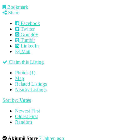
Bookmark
Share
Facebook
Twitter
Google+
Tumblr
LinkedIn
Mail
Claim this Listing
Photos (1)
Map
Related Listings
Nearby Listings
Sort by:
Votes
Newest First
Oldest First
Random
Akjumii Store
7 Jahren ago