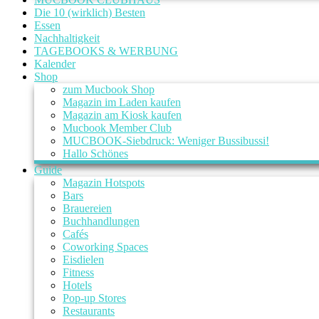
Die 10 (wirklich) Besten
Essen
Nachhaltigkeit
TAGEBOOKS & WERBUNG
Kalender
Shop
zum Mucbook Shop
Magazin im Laden kaufen
Magazin am Kiosk kaufen
Mucbook Member Club
MUCBOOK-Siebdruck: Weniger Bussibussi!
Hallo Schönes
Guide
Magazin Hotspots
Bars
Brauereien
Buchhandlungen
Cafés
Coworking Spaces
Eisdielen
Fitness
Hotels
Pop-up Stores
Restaurants