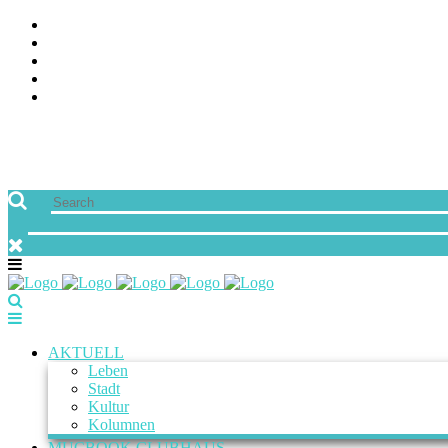
ÜBER UNS
JOBS
FREUNDE VON MUCBOOK | BLOGROLL
NEWSLETTER
IMPRESSUM & DATENSCHUTZ
AKTUELL
Leben
Stadt
Kultur
Kolumnen
MUCBOOK CLUBHAUS