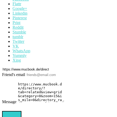
Flattr
Google+
Linkedin
Pinterest
Print
Reddit
Stumble
tumblr
Twitter
VK
WhatsApp
Yummly
Xing
Friend's email
Message