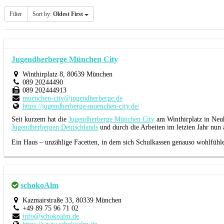
Filter
Sort by:
Oldest First
Jugendherberge München City
Winthirplatz 8, 80639 München
089 20244490
089 202444913
muenchen-city@jugendherberge.de
https://jugendherberge-muenchen-city.de/
Seit kurzem hat die
Jugendherberge München City
am Winthirplatz in Neuh
Jugendherbergen Deutschlands
und durch die Arbeiten im letzten Jahr nun 
Ein Haus – unzählige Facetten, in dem sich Schulkassen genauso wohlfühl
schokoAlm
Kazmairstraße 33, 80339 München
+49 89 75 96 71 02
info@schokoalm.de