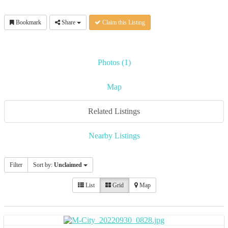
Bookmark
Share
Claim this Listing
Photos (1)
Map
Related Listings
Nearby Listings
Filter
Sort by:
Unclaimed
List
Grid
Map