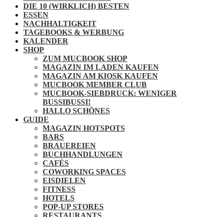
DIE 10 (WIRKLICH) BESTEN
ESSEN
NACHHALTIGKEIT
TAGEBOOKS & WERBUNG
KALENDER
SHOP
ZUM MUCBOOK SHOP
MAGAZIN IM LADEN KAUFEN
MAGAZIN AM KIOSK KAUFEN
MUCBOOK MEMBER CLUB
MUCBOOK-SIEBDRUCK: WENIGER
BUSSIBUSSI!
HALLO SCHÖNES
GUIDE
MAGAZIN HOTSPOTS
BARS
BRAUEREIEN
BUCHHANDLUNGEN
CAFÉS
COWORKING SPACES
EISDIELEN
FITNESS
HOTELS
POP-UP STORES
RESTAURANTS