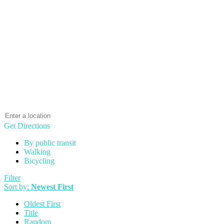
Get Directions
By public transit
Walking
Bicycling
Filter
Sort by:
Newest First
Oldest First
Title
Random