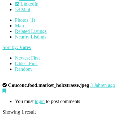
LinkedIn
Mail
Photos (1)
Map
Related Listings
Nearby Listings
Sort by:
Votes
Newest First
Oldest First
Random
Coucouc.food.market_holzstrasse.jpeg
3 Jahren ago
You must
login
to post comments
Showing 1 result