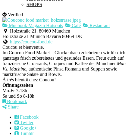
SHOPS
Verified
Mucbook Magazin Hotspots
Café
Restaurant
Holzstraße 21, 80469 München
Holzstraße 21
Munich
Bavaria
80469
DE
https://coucou-food.de
Coucou et bienvenue.
Im Coucou Food Market – Glockenbach zelebrieren wir für dich
ganztags frisch zubereitetes und gesundes Essen. Freut euch auf
französische Croissants, Croques und Kaffee der Münchner
Man
Vs. Machine,
authentische Pinsa Romana und Suppen sowie
marktfrische Salate und Bowls.
À très bientôt chez Coucou!
Öffnungszeiten
Mo-Fr 7-18h
Sa und So 8-18h
Bookmark
Share
Facebook
Twitter
Google+
Tumblr