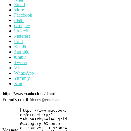
Email
More
Facebook
Flattr
Google+
Linkedin
Pinterest
Print
Reddit
Stumble
tumblr
Twitter
VK
WhatsApp
Yummly
Xing
Friend's email
Message