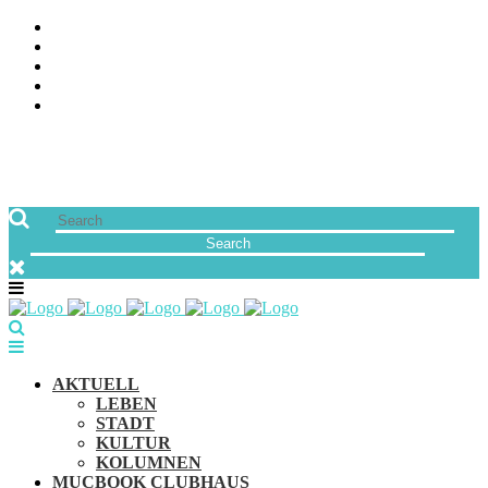
ÜBER UNS
JOBS
FREUNDE VON MUCBOOK | BLOGROLL
NEWSLETTER
IMPRESSUM & DATENSCHUTZ
AKTUELL
LEBEN
STADT
KULTUR
KOLUMNEN
MUCBOOK CLUBHAUS