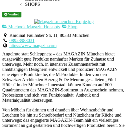
SHOPS
Verified
Mucbook Magazin Hotspots
Shop
Kardinal-Faulhaber-Str. 11, 80333 München
08923988031
https://www.magazin.com
Angelrute statt Schleppnetz – das MAGAZIN München bietet
ausgewählt gute Produkte namhafter Marken für Zuhause und
unterwegs. Mehr noch, in intensiver Zusammenarbeit mit
unabhängigen Designern entwickelt und produziert MAGAZIN
eine eigene Produktreihe, die M-Produkte. In den von den
Schweizer Architekten Herzog & De Meuron gestalteten „Fünf
Höfen“ in der Münchner Innenstadt können Kunden auf 600
Quadratmetern das MAGAZIN-Sortiment in Augenschein nehmen,
Probesitzen und sich von Funktionalität, Ästhetik und
Materialqualität überzeugen.
Von Möbeln für drinnen und draußen über Wohnzubehör und
Leuchten bis hin zu Schreibbedarf und Nützlichem für Küche und
unterwegs: das engagierte MAGAZIN-Team hält ein vielseitiges
Sortiment an gut gestalteten und hochwertigen Produkten bereit. Sie