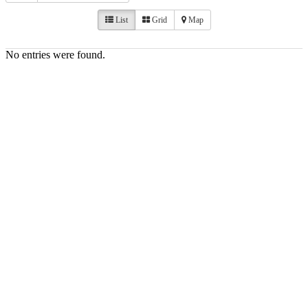
List
Grid
Map
No entries were found.