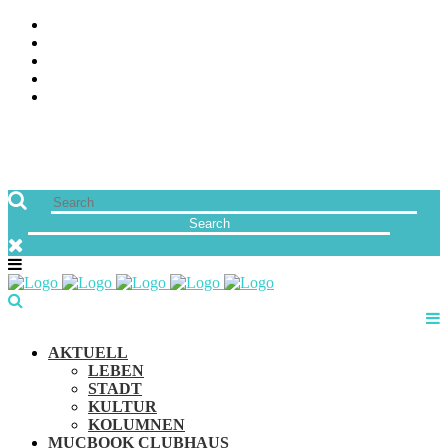
ÜBER UNS
JOBS
FREUNDE VON MUCBOOK | BLOGROLL
NEWSLETTER
IMPRESSUM & DATENSCHUTZ
AKTUELL
LEBEN
STADT
KULTUR
KOLUMNEN
MUCBOOK CLUBHAUS