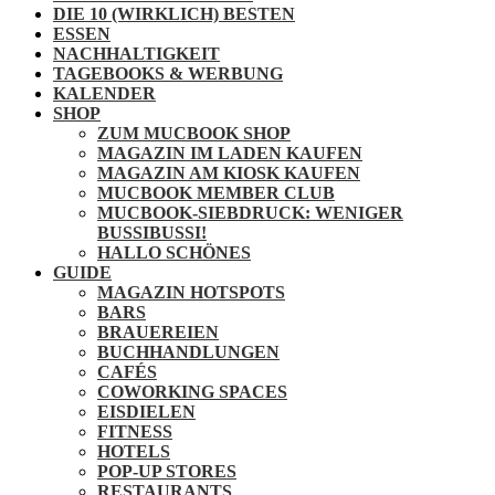
DIE 10 (WIRKLICH) BESTEN
ESSEN
NACHHALTIGKEIT
TAGEBOOKS & WERBUNG
KALENDER
SHOP
ZUM MUCBOOK SHOP
MAGAZIN IM LADEN KAUFEN
MAGAZIN AM KIOSK KAUFEN
MUCBOOK MEMBER CLUB
MUCBOOK-SIEBDRUCK: WENIGER
BUSSIBUSSI!
HALLO SCHÖNES
GUIDE
MAGAZIN HOTSPOTS
BARS
BRAUEREIEN
BUCHHANDLUNGEN
CAFÉS
COWORKING SPACES
EISDIELEN
FITNESS
HOTELS
POP-UP STORES
RESTAURANTS