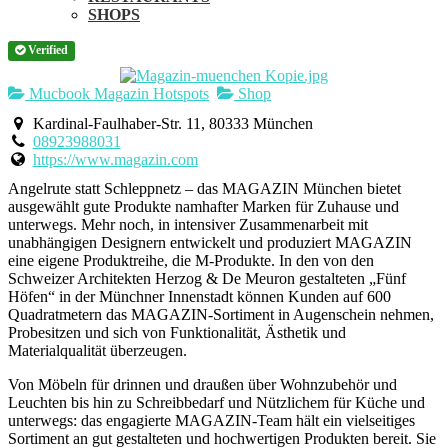
SHOPS
Verified
Mucbook Magazin Hotspots
Shop
Kardinal-Faulhaber-Str. 11, 80333 München
08923988031
https://www.magazin.com
Angelrute statt Schleppnetz – das MAGAZIN München bietet
ausgewählt gute Produkte namhafter Marken für Zuhause und
unterwegs. Mehr noch, in intensiver Zusammenarbeit mit
unabhängigen Designern entwickelt und produziert MAGAZIN
eine eigene Produktreihe, die M-Produkte. In den von den
Schweizer Architekten Herzog & De Meuron gestalteten „Fünf
Höfen“ in der Münchner Innenstadt können Kunden auf 600
Quadratmetern das MAGAZIN-Sortiment in Augenschein nehmen,
Probesitzen und sich von Funktionalität, Ästhetik und
Materialqualität überzeugen.
Von Möbeln für drinnen und draußen über Wohnzubehör und
Leuchten bis hin zu Schreibbedarf und Nützlichem für Küche und
unterwegs: das engagierte MAGAZIN-Team hält ein vielseitiges
Sortiment an gut gestalteten und hochwertigen Produkten bereit. Sie