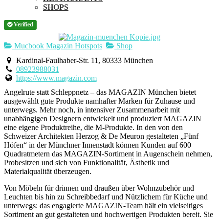
SHOPS
Verified
Mucbook Magazin Hotspots
Shop
Kardinal-Faulhaber-Str. 11, 80333 München
08923988031
https://www.magazin.com
Angelrute statt Schleppnetz – das MAGAZIN München bietet
ausgewählt gute Produkte namhafter Marken für Zuhause und
unterwegs. Mehr noch, in intensiver Zusammenarbeit mit
unabhängigen Designern entwickelt und produziert MAGAZIN
eine eigene Produktreihe, die M-Produkte. In den von den
Schweizer Architekten Herzog & De Meuron gestalteten „Fünf
Höfen“ in der Münchner Innenstadt können Kunden auf 600
Quadratmetern das MAGAZIN-Sortiment in Augenschein nehmen,
Probesitzen und sich von Funktionalität, Ästhetik und
Materialqualität überzeugen.
Von Möbeln für drinnen und draußen über Wohnzubehör und
Leuchten bis hin zu Schreibbedarf und Nützlichem für Küche und
unterwegs: das engagierte MAGAZIN-Team hält ein vielseitiges
Sortiment an gut gestalteten und hochwertigen Produkten bereit. Sie