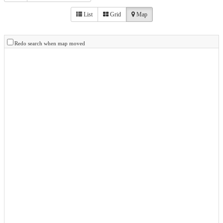
List
Grid
Map
Redo search when map moved