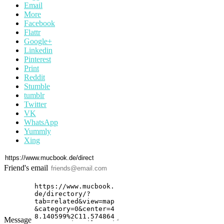
Email
More
Facebook
Flattr
Google+
Linkedin
Pinterest
Print
Reddit
Stumble
tumblr
Twitter
VK
WhatsApp
Yummly
Xing
Friend's email
Message