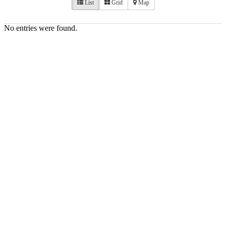
List
Grid
Map
No entries were found.