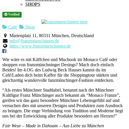
SHOPS
Verified
Café
Shop
Marienplatz 11, 80331 München, Deutschland
info@franzmuenchinger.de
https://www.franzmuenchinger.de
Wie wäre es mit Käffchen und Mucbook im Monaco Café oder
shoppen von franzmünchninger Desings? Mach doch einfach
Beides! Im 4.OG des Ludwig Beck Hauses kannst du im
Café/Laden dich beim Kaffee für die Shoppingtour stärken und
gleichzeitig wundervolle fanzmünchinger-Fashion entdecken.
“Als erstes Münchner Stadtlabel, benannt nach der Münchner
Kultfigur Franz Münchinger auch bekannt als “Monaco Franze”,
greifen wir das ganz besondere Münchner Lebensgefühl auf und
versuchen dies mit unseren Designs und Produkten zum Ausdruck
zu bringen. Die enge Verbindung von Tradition und Moderne liegt
uns bei der Entwicklung aller Produkte besonders am Herzen!”
Fair Wear – Made in Dahoam – Aus Liebe zu München