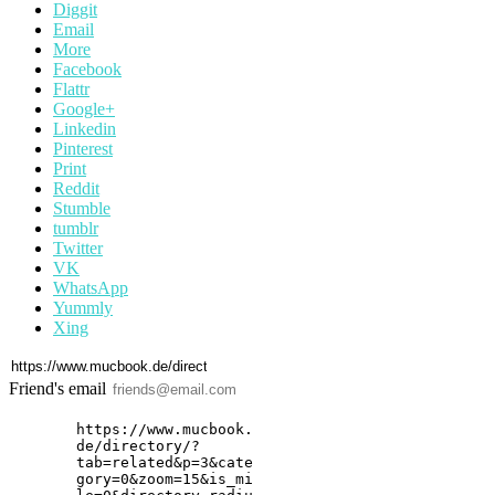
Diggit
Email
More
Facebook
Flattr
Google+
Linkedin
Pinterest
Print
Reddit
Stumble
tumblr
Twitter
VK
WhatsApp
Yummly
Xing
Friend's email