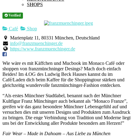
SHOPS
Verified
Café
Shop
Marienplatz 11, 80331 München, Deutschland
info@franzmuenchinger.de
https://www.franzmuenchinger.de
Wie wäre es mit Käffchen und Mucbook im Monaco Café oder
shoppen von franzmünchninger Desings? Mach doch einfach
Beides! Im 4.OG des Ludwig Beck Hauses kannst du im
Café/Laden dich beim Kaffee für die Shoppingtour stärken und
gleichzeitig wundervolle fanzmünchinger-Fashion entdecken.
“Als erstes Münchner Stadtlabel, benannt nach der Münchner
Kultfigur Franz Münchinger auch bekannt als “Monaco Franze”,
greifen wir das ganz besondere Münchner Lebensgefühl auf und
versuchen dies mit unseren Designs und Produkten zum Ausdruck
zu bringen. Die enge Verbindung von Tradition und Moderne liegt
uns bei der Entwicklung aller Produkte besonders am Herzen!”
Fair Wear – Made in Dahoam – Aus Liebe zu München