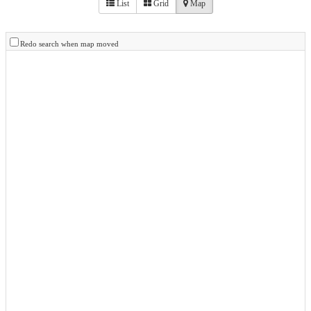
List
Grid
Map
Redo search when map moved