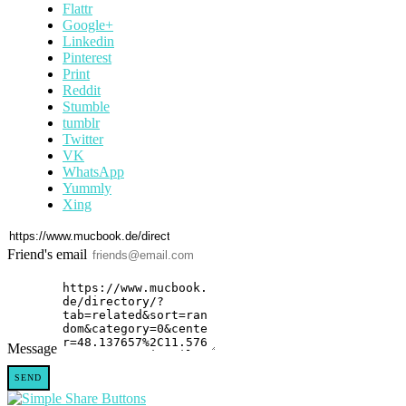
Flattr
Google+
Linkedin
Pinterest
Print
Reddit
Stumble
tumblr
Twitter
VK
WhatsApp
Yummly
Xing
Friend's email
Message
SEND