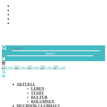
ÜBER UNS
JOBS
FREUNDE VON MUCBOOK | BLOGROLL
NEWSLETTER
IMPRESSUM & DATENSCHUTZ
AKTUELL
LEBEN
STADT
KULTUR
KOLUMNEN
MUCBOOK CLUBHAUS