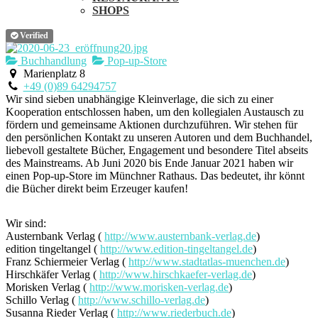
SHOPS
Verified
Buchhandlung
Pop-up-Store
Marienplatz 8
+49 (0)89 64294757
Wir sind sieben unabhängige Kleinverlage, die sich zu einer
Kooperation entschlossen haben, um den kollegialen Austausch zu
fördern und gemeinsame Aktionen durchzuführen. Wir stehen für
den persönlichen Kontakt zu unseren Autoren und dem Buchhandel,
liebevoll gestaltete Bücher, Engagement und besondere Titel abseits
des Mainstreams. Ab Juni 2020 bis Ende Januar 2021 haben wir
einen Pop-up-Store im Münchner Rathaus. Das bedeutet, ihr könnt
die Bücher direkt beim Erzeuger kaufen!
Wir sind:
Austernbank Verlag (
http://www.austernbank-verlag.de
)
edition tingeltangel (
http://www.edition-tingeltangel.de
)
Franz Schiermeier Verlag (
http://www.stadtatlas-muenchen.de
)
Hirschkäfer Verlag (
http://www.hirschkaefer-verlag.de
)
Morisken Verlag (
http://www.morisken-verlag.de
)
Schillo Verlag (
http://www.schillo-verlag.de
)
Susanna Rieder Verlag (
http://www.riederbuch.de
)