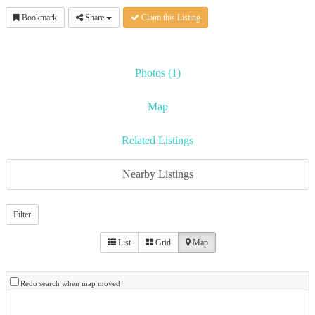
Bookmark
Share
Claim this Listing
Photos (1)
Map
Related Listings
Nearby Listings
Filter
List
Grid
Map
Redo search when map moved