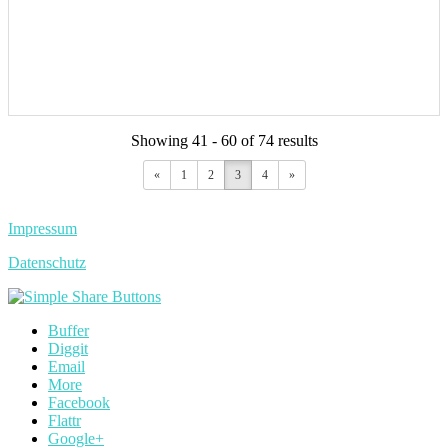
Showing 41 - 60 of 74 results
«
1
2
3
4
»
Impressum
Datenschutz
Buffer
Diggit
Email
More
Facebook
Flattr
Google+