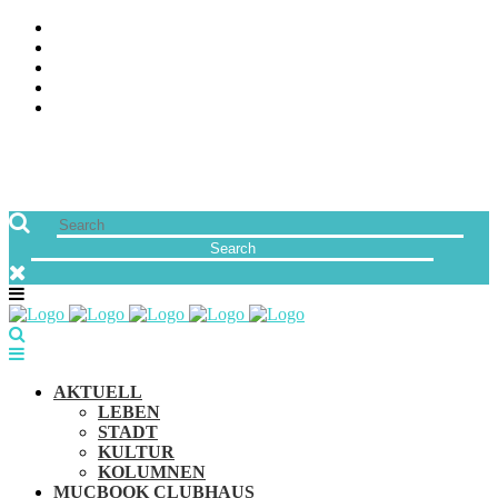
ÜBER UNS
JOBS
FREUNDE VON MUCBOOK | BLOGROLL
NEWSLETTER
IMPRESSUM & DATENSCHUTZ
AKTUELL
LEBEN
STADT
KULTUR
KOLUMNEN
MUCBOOK CLUBHAUS