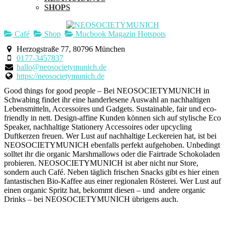
SHOPS
Café
Shop
Mucbook Magazin Hotspots
Herzogstraße 77, 80796 München
0177-3457837
hallo@neosocietymunich.de
https://neosocietymunich.de
Good things for good people – Bei NEOSOCIETYMUNICH in
Schwabing findet ihr eine handerlesene Auswahl an nachhaltigen
Lebensmitteln, Accessoires und Gadgets. Sustainable, fair und eco-
friendly in nett. Design-affine Kunden können sich auf stylische Eco
Speaker, nachhaltige Stationery Accessoires oder upcycling
Duftkerzen freuen. Wer Lust auf nachhaltige Leckereien hat, ist bei
NEOSOCIETYMUNICH ebenfalls perfekt aufgehoben. Unbedingt
solltet ihr die organic Marshmallows oder die Fairtrade Schokoladen
probieren. NEOSOCIETYMUNICH ist aber nicht nur Store,
sondern auch Café. Neben täglich frischen Snacks gibt es hier einen
fantastischen Bio-Kaffee aus einer regionalen Rösterei. Wer Lust auf
einen organic Spritz hat, bekommt diesen – und andere organic
Drinks – bei NEOSOCIETYMUNICH übrigens auch.