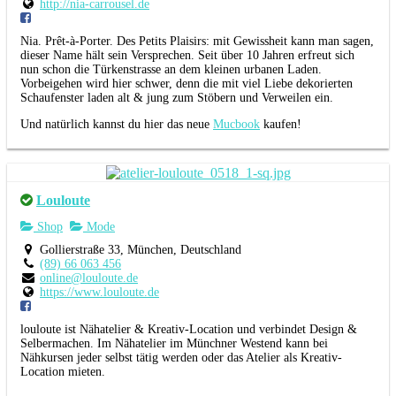
http://nia-carrousel.de
Nia. Prêt-à-Porter. Des Petits Plaisirs: mit Gewissheit kann man sagen,
dieser Name hält sein Versprechen. Seit über 10 Jahren erfreut sich
nun schon die Türkenstrasse an dem kleinen urbanen Laden.
Vorbeigehen wird hier schwer, denn die mit viel Liebe dekorierten
Schaufenster laden alt & jung zum Stöbern und Verweilen ein.
Und natürlich kannst du hier das neue
Mucbook
kaufen!
Louloute
Shop
Mode
Gollierstraße 33, München, Deutschland
(89) 66 063 456
online@louloute.de
https://www.louloute.de
louloute ist Nähatelier & Kreativ-Location und verbindet Design &
Selbermachen. Im Nähatelier im Münchner Westend kann bei
Nähkursen jeder selbst tätig werden oder das Atelier als Kreativ-
Location mieten.