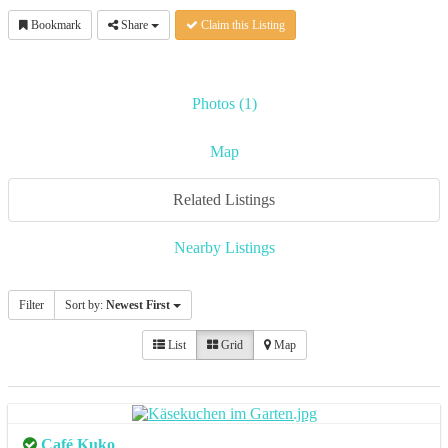
Bookmark
Share
Claim this Listing
Photos (1)
Map
Related Listings
Nearby Listings
Filter
Sort by:
Newest First
List
Grid
Map
Café Kuko