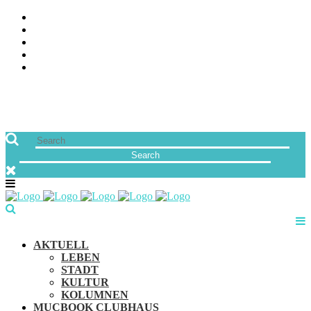
ÜBER UNS
JOBS
FREUNDE VON MUCBOOK | BLOGROLL
NEWSLETTER
IMPRESSUM & DATENSCHUTZ
AKTUELL
LEBEN
STADT
KULTUR
KOLUMNEN
MUCBOOK CLUBHAUS