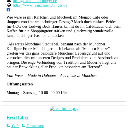
info@franzmuenchinger.de
https://www.franzmuenchinger.de
Wie wäre es mit Käffchen und Mucbook im Monaco Café oder
shoppen von franzmünchninger Desings? Mach doch einfach Beides!
Im 4.OG des Ludwig Beck Hauses kannst du im Café/Laden dich beim
Kaffee für die Shoppingtour stärken und gleichzeitig wundervolle
fanzmünchinger-Fashion entdecken.
“Als erstes Münchner Stadtlabel, benannt nach der Münchner
Kultfigur Franz Münchinger auch bekannt als “Monaco Franze”,
greifen wir das ganz besondere Münchner Lebensgefühl auf und
versuchen dies mit unseren Designs und Produkten zum Ausdruck zu
bringen. Die enge Verbindung von Tradition und Moderne liegt uns
bei der Entwicklung aller Produkte besonders am Herzen!”
Fair Wear – Made in Dahoam – Aus Liebe zu München
Öffnungszeiten
Montag – Samstag 10:00 -20:00 Uhr
Resi Huber
Café
Restaurant