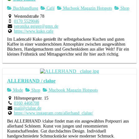
Buchhandlung
Café
Mucbook Magazin Hotspots
Shop
Westendstraße 78
0170 5529046
veronika.geiger@gmx.de
https://www.kuko.cafe
Im Ladencafé Kuko genießt ihr selbstgebackene Kuchen und guten
Kaffee in einer wunderschönen Atmosphäre zwischen ausgewählten
Büchern, Handgemachtem und Geschenkideen aus aller Welt! Für ein
kleines Frühstück und Mittagsgerichte seid ihr hier auch richtig.
ALLERHAND / clalue
Mode
Shop
Mucbook Magazin Hotspots
Hiltenspergerstr. 15
0160 4468708
mail@clalue.de
https://www.instagram.com/allerhand_clalue/
Bei ALLERHAND /clalue findet man ein ausgewähltes Potpourri aus
allerhand Schönem. Kunst von jungen und renommierten
Kunstschaffenden. Gut durchdachtes Design. Individuell
handgeschmiedete Schmuckstücke sowie moderner Schmuck.