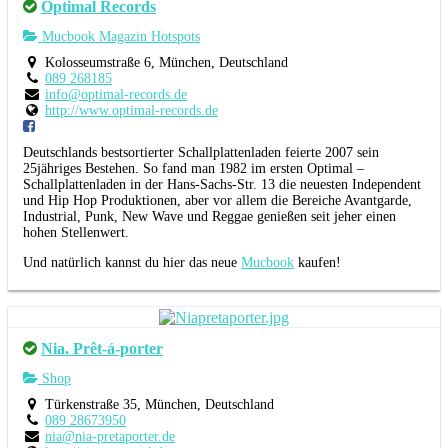
Optimal Records
Mucbook Magazin Hotspots
Kolosseumstraße 6, München, Deutschland
089 268185
info@optimal-records.de
http://www.optimal-records.de
Deutschlands bestsortierter Schallplattenladen feierte 2007 sein
25jähriges Bestehen. So fand man 1982 im ersten Optimal –
Schallplattenladen in der Hans-Sachs-Str. 13 die neuesten Independent
und Hip Hop Produktionen, aber vor allem die Bereiche Avantgarde,
Industrial, Punk, New Wave und Reggae genießen seit jeher einen
hohen Stellenwert.
Und natürlich kannst du hier das neue
Mucbook
kaufen!
Nia. Prêt-á-porter
Shop
Türkenstraße 35, München, Deutschland
089 28673950
nia@nia-pretaporter.de