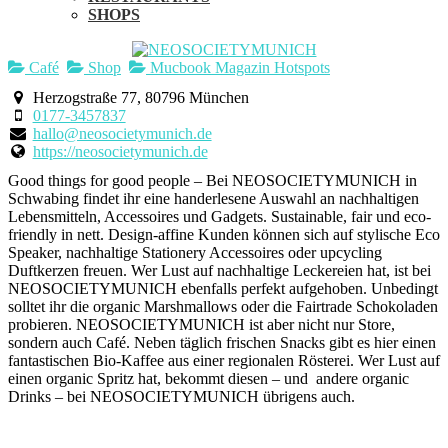
SHOPS
Café
Shop
Mucbook Magazin Hotspots
Herzogstraße 77, 80796 München
0177-3457837
hallo@neosocietymunich.de
https://neosocietymunich.de
Good things for good people – Bei NEOSOCIETYMUNICH in
Schwabing findet ihr eine handerlesene Auswahl an nachhaltigen
Lebensmitteln, Accessoires und Gadgets. Sustainable, fair und eco-
friendly in nett. Design-affine Kunden können sich auf stylische Eco
Speaker, nachhaltige Stationery Accessoires oder upcycling
Duftkerzen freuen. Wer Lust auf nachhaltige Leckereien hat, ist bei
NEOSOCIETYMUNICH ebenfalls perfekt aufgehoben. Unbedingt
solltet ihr die organic Marshmallows oder die Fairtrade Schokoladen
probieren. NEOSOCIETYMUNICH ist aber nicht nur Store,
sondern auch Café. Neben täglich frischen Snacks gibt es hier einen
fantastischen Bio-Kaffee aus einer regionalen Rösterei. Wer Lust auf
einen organic Spritz hat, bekommt diesen – und andere organic
Drinks – bei NEOSOCIETYMUNICH übrigens auch.