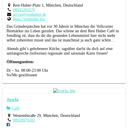
Resi-Huber-Platz 1, München, Deutschland
08945201670
servus@resihuber.de
https://resihuber.bio
Das Gründerpärchen hat vor 30 Jahren in München die Vollcorner
Biomärkte ins Leben gerufen. Das schöne an dem Resi Huber Café in
Sendling ist, dass du dir die gesunden Lebensmittel hier nicht mehr
selbst zubereiten musst und das ist manchmal ja auch ganz schön…
Abends gibt’s gehobenere Küche, tagsüber darfst du dich auf eine
umfangreiche (teilweise) regionale und saisonale Karte freuen!
Öffnungszeiten:
Di – Sa: 08:00-23:00 Uhr
So/Mo geschlossen
Josefa
Café
Westendstraße 29, München, Deutschland
08928979183