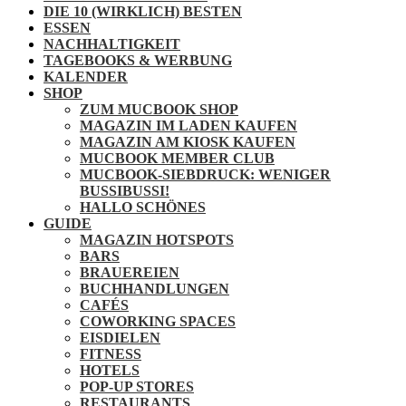
DIE 10 (WIRKLICH) BESTEN
ESSEN
NACHHALTIGKEIT
TAGEBOOKS & WERBUNG
KALENDER
SHOP
ZUM MUCBOOK SHOP
MAGAZIN IM LADEN KAUFEN
MAGAZIN AM KIOSK KAUFEN
MUCBOOK MEMBER CLUB
MUCBOOK-SIEBDRUCK: WENIGER
BUSSIBUSSI!
HALLO SCHÖNES
GUIDE
MAGAZIN HOTSPOTS
BARS
BRAUEREIEN
BUCHHANDLUNGEN
CAFÉS
COWORKING SPACES
EISDIELEN
FITNESS
HOTELS
POP-UP STORES
RESTAURANTS