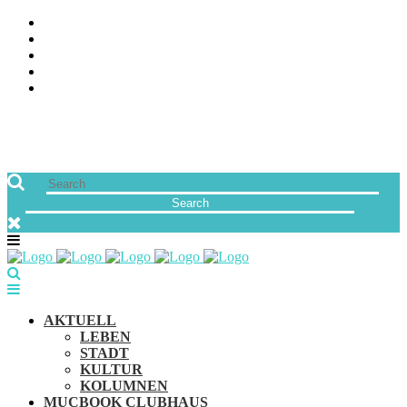
ÜBER UNS
JOBS
FREUNDE VON MUCBOOK | BLOGROLL
NEWSLETTER
IMPRESSUM & DATENSCHUTZ
AKTUELL
LEBEN
STADT
KULTUR
KOLUMNEN
MUCBOOK CLUBHAUS