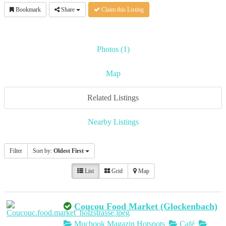
Bookmark
Share
Claim this Listing
Photos (1)
Map
Related Listings
Nearby Listings
Filter
Sort by:
Oldest First
List
Grid
Map
Coucou Food Market (Glockenbach)
Mucbook Magazin Hotspots
Café