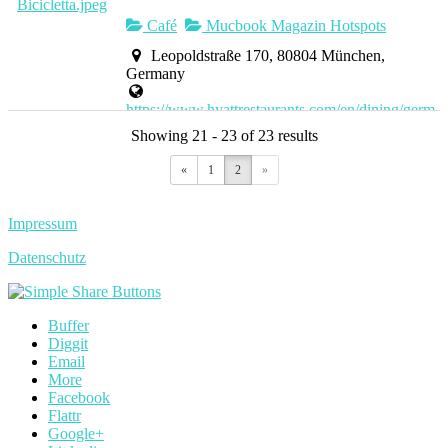
Café
Mucbook Magazin Hotspots
Leopoldstraße 170, 80804 München,
Germany
https://www.hyattrestaurants.com/en/dining/germ
...
Showing 21 - 23 of 23 results
Coffee & More To Go – The Perfect Place To
«
1
2
»
Start Your Day In Style! Bicicletta is your ...
Impressum
Datenschutz
Buffer
Diggit
Email
More
Facebook
Flattr
Google+