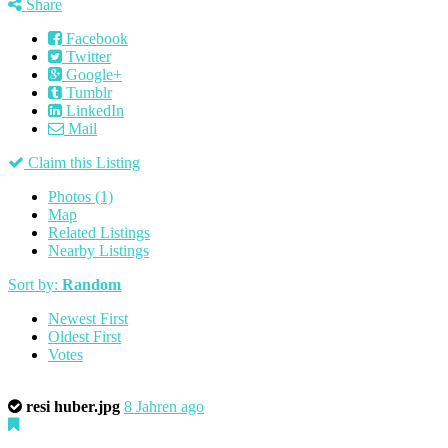
Share
Facebook
Twitter
Google+
Tumblr
LinkedIn
Mail
Claim this Listing
Photos (1)
Map
Related Listings
Nearby Listings
Sort by:
Random
Newest First
Oldest First
Votes
resi huber.jpg
8 Jahren ago