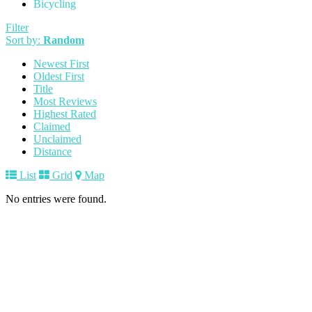
Bicycling
Filter
Sort by:
Random
Newest First
Oldest First
Title
Most Reviews
Highest Rated
Claimed
Unclaimed
Distance
List
Grid
Map
No entries were found.