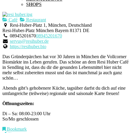
SHOPS
Café
Restaurant
Resi-Huber-Platz 1, München, Deutschland
Resi-Huber-Platz
München
Bayern
81371
DE
08945201670
08945201670
servus@resihuber.de
https://resihuber.bio
Das Gründerpärchen hat vor 30 Jahren in München die Vollcorner
Biomärkte ins Leben gerufen. Das schöne an dem Resi Huber Café
in Sendling ist, dass du dir die gesunden Lebensmittel hier nicht
mehr selbst zubereiten musst und das ist manchmal ja auch ganz
schön…
Abends gibt’s gehobenere Küche, tagsüber darfst du dich auf eine
umfangreiche (teilweise) regionale und saisonale Karte freuen!
Öffnungszeiten:
Di – Sa: 08:00-23:00 Uhr
So/Mo geschlossen
Bookmark