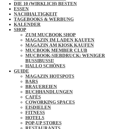
DIE 10 (WIRKLICH) BESTEN
ESSEN
NACHHALTIGKEIT
TAGEBOOKS & WERBUNG
KALENDER
SHOP
ZUM MUCBOOK SHOP
MAGAZIN IM LADEN KAUFEN
MAGAZIN AM KIOSK KAUFEN
MUCBOOK MEMBER CLUB
MUCBOOK-SIEBDRUCK: WENIGER
BUSSIBUSSI!
HALLO SCHÖNES
GUIDE
MAGAZIN HOTSPOTS
BARS
BRAUEREIEN
BUCHHANDLUNGEN
CAFÉS
COWORKING SPACES
EISDIELEN
FITNESS
HOTELS
POP-UP STORES
RESTAURANTS