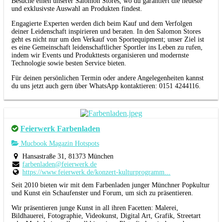
Besuche einen unserer Salomon Stores, wo du garantiert die neueste
und exklusivste Auswahl an Produkten findest.
Engagierte Experten werden dich beim Kauf und dem Verfolgen
deiner Leidenschaft inspirieren und beraten. In den Salomon Stores
geht es nicht nur um den Verkauf von Sportequipment; unser Ziel ist
es eine Gemeinschaft leidenschaftlicher Sportler ins Leben zu rufen,
indem wir Events und Produkttests organisieren und modernste
Technologie sowie besten Service bieten.
Für deinen persönlichen Termin oder andere Angelegenheiten kannst
du uns jetzt auch gern über WhatsApp kontaktieren: 0151 4244116.
Feierwerk Farbenladen
Mucbook Magazin Hotspots
Hansastraße 31, 81373 München
farbenladen@feierwerk.de
https://www.feierwerk.de/konzert-kulturprogramm...
Seit 2010 bieten wir mit dem Farbenladen junger Münchner Popkultur
und Kunst ein Schaufenster und Forum, um sich zu präsentieren.
Wir präsentieren junge Kunst in all ihren Facetten: Malerei,
Bildhauerei, Fotographie, Videokunst, Digital Art, Grafik, Streetart