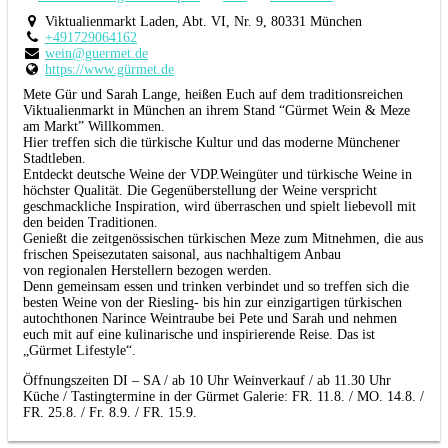
Viktualienmarkt Laden, Abt. VI, Nr. 9, 80331 München
+491729064162
wein@guermet.de
https://www.gürmet.de
Mete Gür und Sarah Lange, heißen Euch auf dem traditionsreichen
Viktualienmarkt in München an ihrem Stand “Gürmet Wein & Meze
am Markt” Willkommen.
Hier treffen sich die türkische Kultur und das moderne Münchener
Stadtleben.
Entdeckt deutsche Weine der VDP.Weingüter und türkische Weine in
höchster Qualität. Die Gegenüberstellung der Weine verspricht
geschmackliche Inspiration, wird überraschen und spielt liebevoll mit
den beiden Traditionen.
Genießt die zeitgenössischen türkischen Meze zum Mitnehmen, die aus
frischen Speisezutaten saisonal, aus nachhaltigem Anbau
von regionalen Herstellern bezogen werden.
Denn gemeinsam essen und trinken verbindet und so treffen sich die
besten Weine von der Riesling- bis hin zur einzigartigen türkischen
autochthonen Narince Weintraube bei Pete und Sarah und nehmen
euch mit auf eine kulinarische und inspirierende Reise. Das ist
„Gürmet Lifestyle“.
Öffnungszeiten DI – SA / ab 10 Uhr Weinverkauf / ab 11.30 Uhr
Küche / Tastingtermine in der Gürmet Galerie: FR. 11.8. / MO. 14.8. /
FR. 25.8. / Fr. 8.9. / FR. 15.9.