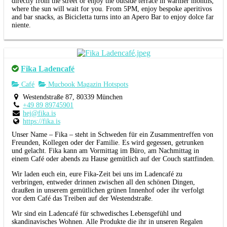
directly from the street or enjoy the outside terrace in warmer months,
where the sun will wait for you. From 5PM, enjoy bespoke aperitivos
and bar snacks, as Bicicletta turns into an Apero Bar to enjoy dolce far
niente.
Fika Ladencafé
Café
Mucbook Magazin Hotspots
Westendstraße 87, 80339 München
+49 89 89745901
hej@fika.is
https://fika.is
Unser Name – Fika – steht in Schweden für ein Zusammentreffen von
Freunden, Kollegen oder der Familie. Es wird gegessen, getrunken
und gelacht. Fika kann am Vormittag im Büro, am Nachmittag in
einem Café oder abends zu Hause gemütlich auf der Couch stattfinden.
Wir laden euch ein, eure Fika-Zeit bei uns im Ladencafé zu
verbringen, entweder drinnen zwischen all den schönen Dingen,
draußen in unserem gemütlichen grünen Innenhof oder ihr verfolgt
vor dem Café das Treiben auf der Westendstraße.
Wir sind ein Ladencafé für schwedisches Lebensgefühl und
skandinavisches Wohnen. Alle Produkte die ihr in unseren Regalen