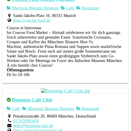
Mucbook Magazin Hotspots
Café
Restaurant
Sankt-Jakobs-Platz 16, 80331 Munich
https://coucou-food.de
Coucou et bienvenue.
Im Coucou Food Market – Altstadt zelebrieren wir für dich ganztags
frisch zubereitetes und gesundes Essen: französische Croissants,
Croques und Kaffee der Münchner Rösterei
Man Vs.
Machine,
authentische Pinsa Romana und Suppen sowie marktfrische
Salate und Bowls. Freut euch auf unsere große Sonnenterrasse am
Sankt Jakobs Platz sowie einen großzügigen Sitzbereich zum Co-
Worken oder für Meetings im Foyer des Jüdischen Museum München.
À très bientôt chez Coucou!
Öffnungszeiten
Di-So 10-18h
Botanista Café Club
Café
Mucbook Magazin Hotspots
Restaurant
Pestalozzistraße 20, 80469 München, Deutschland
0176/59993056
hello@botanista-muc.de
https://www.botanista-muc.de