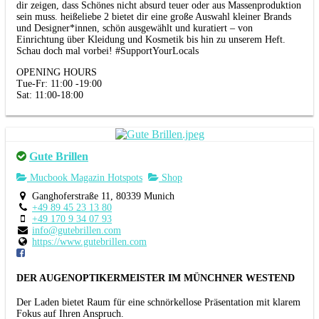
dir zeigen, dass Schönes nicht absurd teuer oder aus Massenproduktion
sein muss. heißeliebe 2 bietet dir eine große Auswahl kleiner Brands
und Designer*innen, schön ausgewählt und kuratiert – von
Einrichtung über Kleidung und Kosmetik bis hin zu unserem Heft.
Schau doch mal vorbei! #SupportYourLocals
OPENING HOURS
Tue-Fr: 11:00 -19:00
Sat: 11:00-18:00
Gute Brillen
Mucbook Magazin Hotspots
Shop
Ganghoferstraße 11, 80339 Munich
+49 89 45 23 13 80
+49 170 9 34 07 93
info@gutebrillen.com
https://www.gutebrillen.com
DER AUGENOPTIKERMEISTER IM MÜNCHNER WESTEND
Der Laden bietet Raum für eine schnörkellose Präsentation mit klarem
Fokus auf Ihren Anspruch.