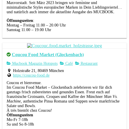
Maxvorstadt. Seit März 2023 bringen wir feminine und
minimalistische Styles europäischer Marken in Dein Lieblingsviertel…
und natürlich auch immer die aktuellste Ausgabe des MUCBOOK.
Öffnungszeiten
:
Montag – Freitag 11.00 – 20.00 Uhr
Samstag 11.00 – 19.00 Uhr
Coucou Food Market (Glockenbach)
Mucbook Magazin Hotspots
Café
Restaurant
Holzstraße 21, 80469 München
https://coucou-food.de
Coucou et bienvenue.
Im Coucou Food Market – Glockenbach zelebrieren wir für dich
ganztags frisch zubereitetes und gesundes Essen. Freut euch auf
französische Croissants, Croques und Kaffee der Münchner
Man Vs.
Machine,
authentische Pinsa Romana und Suppen sowie marktfrische
Salate und Bowls.
À très bientôt chez Coucou!
Öffnungszeiten
Mo-Fr 7-18h
Sa und So 8-18h