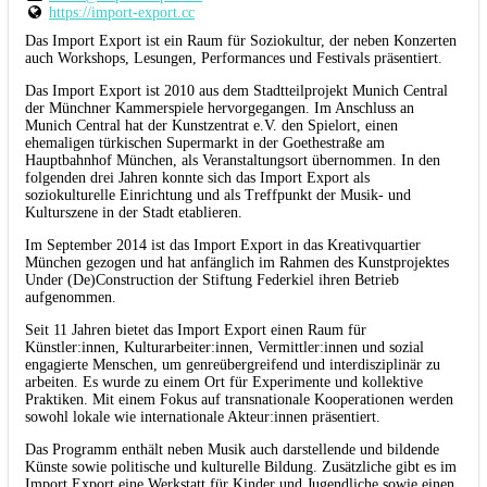
https://import-export.cc
Das Import Export ist ein Raum für Soziokultur, der neben Konzerten
auch Workshops, Lesungen, Performances und Festivals präsentiert.
Das Import Export ist 2010 aus dem Stadtteilprojekt Munich Central
der Münchner Kammerspiele hervorgegangen. Im Anschluss an
Munich Central hat der Kunstzentrat e.V. den Spielort, einen
ehemaligen türkischen Supermarkt in der Goethestraße am
Hauptbahnhof München, als Veranstaltungsort übernommen. In den
folgenden drei Jahren konnte sich das Import Export als
soziokulturelle Einrichtung und als Treffpunkt der Musik- und
Kulturszene in der Stadt etablieren.
Im September 2014 ist das Import Export in das Kreativquartier
München gezogen und hat anfänglich im Rahmen des Kunstprojektes
Under (De)Construction der Stiftung Federkiel ihren Betrieb
aufgenommen.
Seit 11 Jahren bietet das Import Export einen Raum für
Künstler:innen, Kulturarbeiter:innen, Vermittler:innen und sozial
engagierte Menschen, um genreübergreifend und interdisziplinär zu
arbeiten. Es wurde zu einem Ort für Experimente und kollektive
Praktiken. Mit einem Fokus auf transnationale Kooperationen werden
sowohl lokale wie internationale Akteur:innen präsentiert.
Das Programm enthält neben Musik auch darstellende und bildende
Künste sowie politische und kulturelle Bildung. Zusätzliche gibt es im
Import Export eine Werkstatt für Kinder und Jugendliche sowie einen