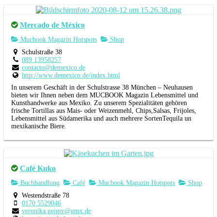
Mercado de México
Mucbook Magazin Hotspots
Shop
Schulstraße 38
089 13958257
contacto@demexico.de
http://www.demexico.de/index.html
In unserem Geschäft in der Schulstrasse 38 München – Neuhausen
bieten wir Ihnen neben dem MUCBOOK Magazin Lebensmittel und
Kunsthandwerke aus Mexiko.
Zu unserem Spezialitäten gehören
frische
Tortillas aus
Mais- oder Weizenmehl, Chips,Salsas, Frijoles,
Lebensmittel aus Südamerika
und auch mehrere Sorten
Tequila un
mexikanische Biere.
Café Kuko
Buchhandlung
Café
Mucbook Magazin Hotspots
Shop
Westendstraße 78
0170 5529046
veronika.geiger@gmx.de