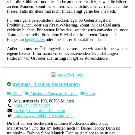
seht, die Stühle auf und die Tische an denen ihr sitzt, sowie die Bilder
an den Wänden, könnt ihr kaufen. Kleine Schildchen verraten euch die
Preise. Falls ihr diese mal nicht findet, fragt gerne bei uns nach.
Für eure ganz persönliche Fika-Zeit, egal ob Geburtstagsfeier,
Produktlaunch, oder ein Kreativ-Meeting, könnt ihr das Café auch
exklusiv buchen. Für weiter Infos dazu wendet euch entweder an unser
Team oder schreibt direkt eine E-Mail mit konkreten Daten und
Fragen an
hej@fika.is
oder über unser Kontaktformular.
Außerhalb unserer Öffnungszeiten veranstalten wir auch immer wieder
eigene Events. Informationen zu bevorstehenden Veranstaltungen
findet ihr vor Ort oder auf Instragram @fika.storeandmore.
treibholz - Fashion Store Munich
Mode
Mucbook Magazin Hotspots
Shop
Augustenstraße 100, 80798 Munich
0049 1520 33 53 623
maike@treibholz-fashion.com
https://www.treibholz-fashion.com
Du bist auf der Suche nach schönen Modetrends abseits des
Mainstreams? Und das am liebsten noch in Deiner Hood? Dann ist
treibholz – Fashion Store Munich Dein neuer place to be in der