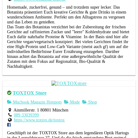
Homemade, zuckerfrei, gesund – und trotzdem super lecker. Das
Botanista präsentiert Euch kreative Gerichte & gute Drinks in einem
wunderschönen Ambiente. Perfekt um den Alltagstress zu vergessen
und das Leben zu genießen.
Das Team des Botanistas verzichtet bei der Zubereitung der frischen
Gerichte auf raffinierten Zucker und ”leere” Kohlenhydrate und bietet
Euch dafür nahrhafte Proteine & Vitamine. In der Basis sind hier alle
Gerichte vegan/vegetarisch konzipiert. Bei vielen Gerichten findet ihr
eine High-Protein und Low-Carb Variante (meist auch gf) um auf die
individuellen Bedürfnisse Eurer Ernährung einzugehen. Darüber
hinaus achtet das Botanista auf eine außergewöhnliche Qualität der
Zutaten mit dem Fokus auf Regionalität, Bio-Qualität &
Nachhaltigkeit.
TOXTOX Store
Mucbook Magazin Hotspots
Mode
Shop
Ainmillerstr. 1 80801 München
089 33039399
https://www.toxtox.de/toxtox
Geschlüpft ist der TOXTOX Store aus dem legendären Optik Hartogs
in der Leopoldstrasse 27. Und da die frisch entstandene Brut erstmal