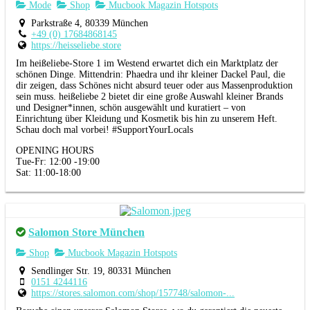
Mode
Shop
Mucbook Magazin Hotspots
Parkstraße 4, 80339 München
+49 (0) 17684868145
https://heisseliebe.store
Im heißeliebe-Store 1 im Westend erwartet dich ein Marktplatz der
schönen Dinge. Mittendrin: Phaedra und ihr kleiner Dackel Paul, die
dir zeigen, dass Schönes nicht absurd teuer oder aus Massenproduktion
sein muss. heißeliebe 2 bietet dir eine große Auswahl kleiner Brands
und Designer*innen, schön ausgewählt und kuratiert – von
Einrichtung über Kleidung und Kosmetik bis hin zu unserem Heft.
Schau doch mal vorbei! #SupportYourLocals
OPENING HOURS
Tue-Fr: 12:00 -19:00
Sat: 11:00-18:00
Salomon Store München
Shop
Mucbook Magazin Hotspots
Sendlinger Str. 19, 80331 München
0151 4244116
https://stores.salomon.com/shop/157748/salomon-...