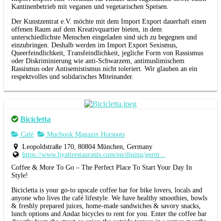
Kantinenbetrieb mit veganen und vegetarischen Speisen.
Der Kunstzentrat e.V. möchte mit dem Import Export dauerhaft einen
offenen Raum auf dem Kreativquartier bieten, in dem
unterschiedlichste Menschen eingeladen sind sich zu begegnen und
einzubringen. Deshalb werden im Import Export Sexismus,
Queerfeindlichkeit, Transfeindlichkeit, jegliche Form von Rassismus
oder Diskriminierung wie anti-Schwarzem, antimuslimischem
Rassismus oder Antisemistismus nicht toleriert. Wir glauben an ein
respektvolles und solidarisches Miteinander.
Bicicletta
Café
Mucbook Magazin Hotspots
Leopoldstraße 170, 80804 München, Germany
https://www.hyattrestaurants.com/en/dining/germ...
Coffee & More To Go – The Perfect Place To Start Your Day In
Style!
Bicicletta is your go-to upscale coffee bar for bike lovers, locals and
anyone who lives the café lifestyle. We have healthy smoothies, bowls
& freshly prepared juices, home-made sandwiches & savory snacks,
lunch options and Andaz bicycles to rent for you. Enter the coffee bar