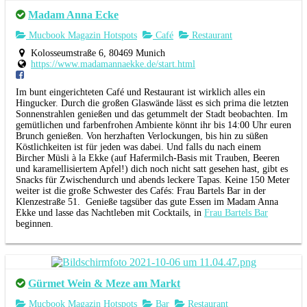
Madam Anna Ecke
Mucbook Magazin Hotspots
Café
Restaurant
Kolosseumstraße 6, 80469 Munich
https://www.madamannaekke.de/start.html
Im bunt eingerichteten Café und Restaurant ist wirklich alles ein
Hingucker. Durch die großen Glaswände lässt es sich prima die letzten
Sonnenstrahlen genießen und das getummelt der Stadt beobachten. Im
gemütlichen und farbenfrohen Ambiente könnt ihr bis 14:00 Uhr euren
Brunch genießen. Von herzhaften Verlockungen, bis hin zu süßen
Köstlichkeiten ist für jeden was dabei. Und falls du nach einem
Bircher Müsli à la Ekke (auf Hafermilch-Basis mit Trauben, Beeren
und karamellisiertem Apfel!) dich noch nicht satt gesehen hast, gibt es
Snacks für Zwischendurch und abends leckere Tapas. Keine 150 Meter
weiter ist die große Schwester des Cafés: Frau Bartels Bar in der
Klenzestraße 51. Genieße tagsüber das gute Essen im Madam Anna
Ekke und lasse das Nachtleben mit Cocktails, in
Frau Bartels Bar
beginnen.
Gürmet Wein & Meze am Markt
Mucbook Magazin Hotspots
Bar
Restaurant