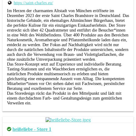
https://saint-charles.eu/
Im Herzen der charmanten Altstadt von München eröffnete im
Dezember 2023 der erste Saint Charles Brandstore in Deutschland. Das
historische Gebäude, ein ehemaliges Altmünchner Bürgerhaus, bietet
die perfekte Kulisse für ein einzigartiges Einkaufserlebnis. Der Store
erstreckt sich über 42 Quadratmeter und entführt die Besucher*innen
in eine Welt des Wohlbefindens. Über 400 Produkte aus den Bereichen
Naturkosmetik, Aromatherapie und Pflanzenheilkunde laden dazu ein,
entdeckt zu werden. Der Fokus auf Nachhaltigkeit wird nicht nur
durch die natürlichen Inhaltsstoffe der Produkte unterstrichen, sondern
auch durch die Verwendung von Braun- und Violettglasflaschen, die
ohne zusätzliche Umverpackung präsentiert werden.
Das Store-Konzept setzt auf Experience und individuelle Beratung.
Tasting-Stationen und ein Waschbecken ermöglichen es, die
natürlichen Produkte multisensorisch zu erleben und bieten
gleichzeitig eine entspannende Auszeit vom Alltag. Die kompetenten
Mitarbeiter*innen vor Ort stehen dabei mit Fachwissen, persönlicher
Beratung und exzellentem Service zur Seite.
Das Storedesign rückt das Produkt in den Mittelpunkt und lädt mit
einem durchdachten Farb- und Gestaltungsdesign zum gemütlichen
Verweilen ein.
heißeliebe - Store 1