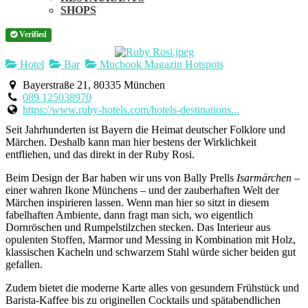
SHOPS
Verified
Hotel
Bar
Mucbook Magazin Hotspots
Bayerstraße 21, 80335 München
089 125038970
https://www.ruby-hotels.com/hotels-destinations...
Seit Jahrhunderten ist Bayern die Heimat deutscher Folklore und
Märchen. Deshalb kann man hier bestens der Wirklichkeit
entfliehen, und das direkt in der Ruby Rosi.
Beim Design der Bar haben wir uns von Bally Prells
Isarmärchen
–
einer wahren Ikone Münchens – und der zauberhaften Welt der
Märchen inspirieren lassen. Wenn man hier so sitzt in diesem
fabelhaften Ambiente, dann fragt man sich, wo eigentlich
Dornröschen und Rumpelstilzchen stecken. Das Interieur aus
opulenten Stoffen, Marmor und Messing in Kombination mit Holz,
klassischen Kacheln und schwarzem Stahl würde sicher beiden gut
gefallen.
Zudem bietet die moderne Karte alles von gesundem Frühstück und
Barista-Kaffee bis zu originellen Cocktails und spätabendlichen