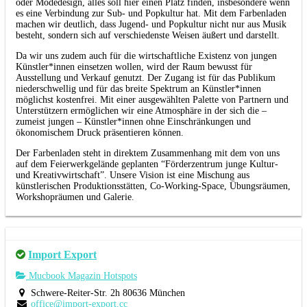
oder Modedesign, alles soll hier einen Platz finden, insbesondere wenn
es eine Verbindung zur Sub- und Popkultur hat. Mit dem Farbenladen
machen wir deutlich, dass Jugend- und Popkultur nicht nur aus Musik
besteht, sondern sich auf verschiedenste Weisen äußert und darstellt.
Da wir uns zudem auch für die wirtschaftliche Existenz von jungen
Künstler*innen einsetzen wollen, wird der Raum bewusst für
Ausstellung und Verkauf genutzt. Der Zugang ist für das Publikum
niederschwellig und für das breite Spektrum an Künstler*innen
möglichst kostenfrei. Mit einer ausgewählten Palette von Partnern und
Unterstützern ermöglichen wir eine Atmosphäre in der sich die –
zumeist jungen – Künstler*innen ohne Einschränkungen und
ökonomischem Druck präsentieren können.
Der Farbenladen steht in direktem Zusammenhang mit dem von uns
auf dem Feierwerkgelände geplanten “Förderzentrum junge Kultur-
und Kreativwirtschaft”. Unsere Vision ist eine Mischung aus
künstlerischen Produktionsstätten, Co-Working-Space, Übungsräumen,
Workshopräumen und Galerie.
Import Export
Mucbook Magazin Hotspots
Schwere-Reiter-Str. 2h 80636 München
office@import-export.cc