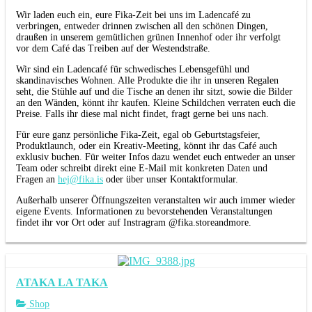
Wir laden euch ein, eure Fika-Zeit bei uns im Ladencafé zu
verbringen, entweder drinnen zwischen all den schönen Dingen,
draußen in unserem gemütlichen grünen Innenhof oder ihr verfolgt
vor dem Café das Treiben auf der Westendstraße.
Wir sind ein Ladencafé für schwedisches Lebensgefühl und
skandinavisches Wohnen. Alle Produkte die ihr in unseren Regalen
seht, die Stühle auf und die Tische an denen ihr sitzt, sowie die Bilder
an den Wänden, könnt ihr kaufen. Kleine Schildchen verraten euch die
Preise. Falls ihr diese mal nicht findet, fragt gerne bei uns nach.
Für eure ganz persönliche Fika-Zeit, egal ob Geburtstagsfeier,
Produktlaunch, oder ein Kreativ-Meeting, könnt ihr das Café auch
exklusiv buchen. Für weiter Infos dazu wendet euch entweder an unser
Team oder schreibt direkt eine E-Mail mit konkreten Daten und
Fragen an
hej@fika.is
oder über unser Kontaktformular.
Außerhalb unserer Öffnungszeiten veranstalten wir auch immer wieder
eigene Events. Informationen zu bevorstehenden Veranstaltungen
findet ihr vor Ort oder auf Instragram @fika.storeandmore.
ATAKA LA TAKA
Shop