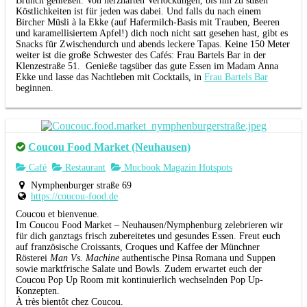
Brunch genießen. Von herzhaften Verlockungen, bis hin zu süßen
Köstlichkeiten ist für jeden was dabei. Und falls du nach einem
Bircher Müsli à la Ekke (auf Hafermilch-Basis mit Trauben, Beeren
und karamellisiertem Apfel!) dich noch nicht satt gesehen hast, gibt es
Snacks für Zwischendurch und abends leckere Tapas. Keine 150 Meter
weiter ist die große Schwester des Cafés: Frau Bartels Bar in der
Klenzestraße 51. Genieße tagsüber das gute Essen im Madam Anna
Ekke und lasse das Nachtleben mit Cocktails, in
Frau Bartels Bar
beginnen.
Coucou Food Market (Neuhausen)
Café
Restaurant
Mucbook Magazin Hotspots
Nymphenburger straße 69
https://coucou-food.de
Coucou et bienvenue.
Im Coucou Food Market – Neuhausen/Nymphenburg zelebrieren wir
für dich ganztags frisch zubereitetes und gesundes Essen. Freut euch
auf französische Croissants, Croques und Kaffee der Münchner
Rösterei
Man Vs. Machine
authentische Pinsa Romana und Suppen
sowie marktfrische Salate und Bowls. Zudem erwartet euch der
Coucou Pop Up Room mit kontinuierlich wechselnden Pop Up-
Konzepten.
À très bientôt chez Coucou.