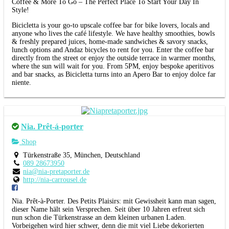
Coffee & More To Go – The Perfect Place To Start Your Day In
Style!
Bicicletta is your go-to upscale coffee bar for bike lovers, locals and
anyone who lives the café lifestyle. We have healthy smoothies, bowls
& freshly prepared juices, home-made sandwiches & savory snacks,
lunch options and Andaz bicycles to rent for you. Enter the coffee bar
directly from the street or enjoy the outside terrace in warmer months,
where the sun will wait for you. From 5PM, enjoy bespoke aperitivos
and bar snacks, as Bicicletta turns into an Apero Bar to enjoy dolce far
niente.
Nia. Prêt-á-porter
Shop
Türkenstraße 35, München, Deutschland
089 28673950
nia@nia-pretaporter.de
http://nia-carrousel.de
Nia. Prêt-à-Porter. Des Petits Plaisirs: mit Gewissheit kann man sagen,
dieser Name hält sein Versprechen. Seit über 10 Jahren erfreut sich
nun schon die Türkenstrasse an dem kleinen urbanen Laden.
Vorbeigehen wird hier schwer, denn die mit viel Liebe dekorierten