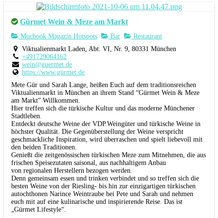
Gürmet Wein & Meze am Markt
Mucbook Magazin Hotspots
Bar
Restaurant
Viktualienmarkt Laden, Abt. VI, Nr. 9, 80331 München
+491729064162
wein@guermet.de
https://www.gürmet.de
Mete Gür und Sarah Lange, heißen Euch auf dem traditionsreichen
Viktualienmarkt in München an ihrem Stand “Gürmet Wein & Meze
am Markt” Willkommen.
Hier treffen sich die türkische Kultur und das moderne Münchener
Stadtleben.
Entdeckt deutsche Weine der VDP.Weingüter und türkische Weine in
höchster Qualität. Die Gegenüberstellung der Weine verspricht
geschmackliche Inspiration, wird überraschen und spielt liebevoll mit
den beiden Traditionen.
Genießt die zeitgenössischen türkischen Meze zum Mitnehmen, die aus
frischen Speisezutaten saisonal, aus nachhaltigem Anbau
von regionalen Herstellern bezogen werden.
Denn gemeinsam essen und trinken verbindet und so treffen sich die
besten Weine von der Riesling- bis hin zur einzigartigen türkischen
autochthonen Narince Weintraube bei Pete und Sarah und nehmen
euch mit auf eine kulinarische und inspirierende Reise. Das ist
„Gürmet Lifestyle“.