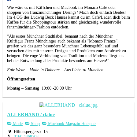
Wie wäre es mit Käffchen und Mucbook im Monaco Café oder
shoppen von franzmünchninger Desings? Mach doch einfach Beides!
Im 4.OG des Ludwig Beck Hauses kannst du im Café/Laden dich beim
Kaffee für die Shoppingtour stärken und gleichzeitig wundervolle
fanzmünchinger-Fashion entdecken.
“Als erstes Münchner Stadtlabel, benannt nach der Münchner
Kultfigur Franz Münchinger auch bekannt als “Monaco Franze”,
greifen wir das ganz besondere Münchner Lebensgefühl auf und
versuchen dies mit unseren Designs und Produkten zum Ausdruck zu
bringen. Die enge Verbindung von Tradition und Moderne liegt uns
bei der Entwicklung aller Produkte besonders am Herzen!”
Fair Wear – Made in Dahoam – Aus Liebe zu München
Öffnungszeiten
Montag – Samstag 10:00 -20:00 Uhr
ALLERHAND / clalue
Mode
Shop
Mucbook Magazin Hotspots
Hiltenspergerstr. 15
0160 4468708