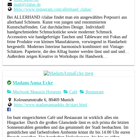
mail@clalue.de
https://www.instagram.com/allerhand_clalue/
Bei ALLERHAND /clalue findet man ein ausgewähltes Potpourri aus
allerhand Schönem. Kunst von jungen und renommierten
Kunstschaffenden. Gut durchdachtes Design. Individuell
handgeschmiedete Schmuckstücke sowie moderner Schmuck.
Accessoires wie handgefertigte Taschen und Tableware mit Fokus auf
feine Produkte von kleinen Manufakturen, vorwiegend in Handarbeit
hergestellt. Modernes Interieur harmonisch kombiniert mit Vintage-
Schätzen. Papeterie, die den Alltag bunter werden lässt und und und…
Außerdem zeigen Kreative in Workshops ihr Handwerk…
Madam Anna Ecke
Mucbook Magazin Hotspots
Café
Restaurant
Kolosseumstraße 6, 80469 Munich
https://www.madamannaekke.de/start.html
Im bunt eingerichteten Café und Restaurant ist wirklich alles ein
Hingucker. Durch die großen Glaswände lässt es sich prima die letzten
Sonnenstrahlen genießen und das getummelt der Stadt beobachten. Im
gemütlichen und farbenfrohen Ambiente könnt ihr bis 14:00 Uhr euren