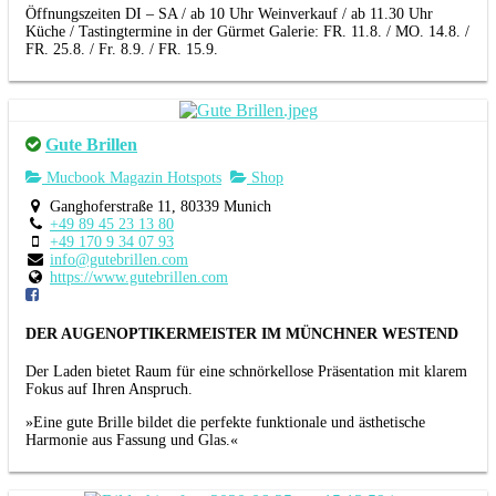
Öffnungszeiten DI – SA / ab 10 Uhr Weinverkauf / ab 11.30 Uhr
Küche / Tastingtermine in der Gürmet Galerie: FR. 11.8. / MO. 14.8. /
FR. 25.8. / Fr. 8.9. / FR. 15.9.
Gute Brillen
Mucbook Magazin Hotspots
Shop
Ganghoferstraße 11, 80339 Munich
+49 89 45 23 13 80
+49 170 9 34 07 93
info@gutebrillen.com
https://www.gutebrillen.com
DER AUGENOPTIKERMEISTER IM MÜNCHNER WESTEND
Der Laden bietet Raum für eine schnörkellose Präsentation mit klarem
Fokus auf Ihren Anspruch.
»Eine gute Brille bildet die perfekte funktionale und ästhetische
Harmonie aus Fassung und Glas.«