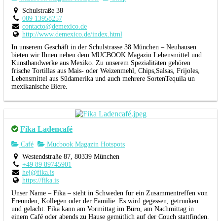
Schulstraße 38
089 13958257
contacto@demexico.de
http://www.demexico.de/index.html
In unserem Geschäft in der Schulstrasse 38 München – Neuhausen
bieten wir Ihnen neben dem MUCBOOK Magazin Lebensmittel und
Kunsthandwerke aus Mexiko.
Zu unserem Spezialitäten gehören
frische
Tortillas aus
Mais- oder Weizenmehl, Chips,Salsas, Frijoles,
Lebensmittel aus Südamerika
und auch mehrere Sorten
Tequila un
mexikanische Biere.
Fika Ladencafé
Café
Mucbook Magazin Hotspots
Westendstraße 87, 80339 München
+49 89 89745901
hej@fika.is
https://fika.is
Unser Name – Fika – steht in Schweden für ein Zusammentreffen von
Freunden, Kollegen oder der Familie. Es wird gegessen, getrunken
und gelacht. Fika kann am Vormittag im Büro, am Nachmittag in
einem Café oder abends zu Hause gemütlich auf der Couch stattfinden.