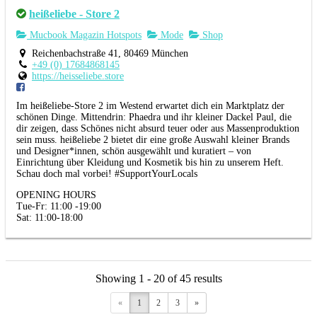
heißeliebe - Store 2
Mucbook Magazin Hotspots
Mode
Shop
Reichenbachstraße 41, 80469 München
+49 (0) 17684868145
https://heisseliebe.store
Im heißeliebe-Store 2 im Westend erwartet dich ein Marktplatz der
schönen Dinge. Mittendrin: Phaedra und ihr kleiner Dackel Paul, die
dir zeigen, dass Schönes nicht absurd teuer oder aus Massenproduktion
sein muss. heißeliebe 2 bietet dir eine große Auswahl kleiner Brands
und Designer*innen, schön ausgewählt und kuratiert – von
Einrichtung über Kleidung und Kosmetik bis hin zu unserem Heft.
Schau doch mal vorbei! #SupportYourLocals
OPENING HOURS
Tue-Fr: 11:00 -19:00
Sat: 11:00-18:00
Showing 1 - 20 of 45 results
«
1
2
3
»