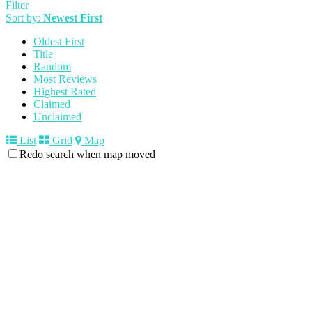
Filter
Sort by:
Newest First
Oldest First
Title
Random
Most Reviews
Highest Rated
Claimed
Unclaimed
List
Grid
Map
Redo search when map moved