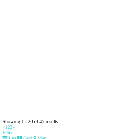
Showing 1 - 20 of 45 results
«
1
2
3
»
Filter
List
Grid
Map