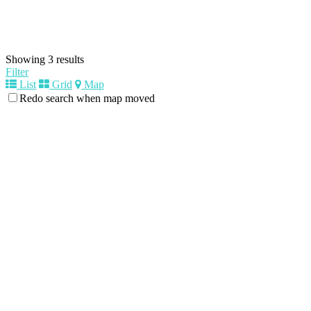
Showing 3 results
Filter
List
Grid
Map
Redo search when map moved