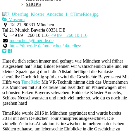
SHOPS
Museum
Tal 21, 80331 München
Tal 21
Munich
Bavaria
80331
DE
+49 89 – 260 10 116
+49 89 – 260 10 116
muenchen@timeride.de
https://timeride.de/muenchen/aktuelles/
Hast du dich schon immer mal gefragt, wie München wohl früher
ausgesehen hat? Klar, Bilder kennen wir wahrscheinlich alle und ein
kleiner Spaziergang durch die Altstadt beflügelt die Fantasie
ebenfalls: Doch richtig spürbar wird die Geschichte Bayerns erst Mit
Hilfe von
TimeRide
: Mit VR-Technik nimmt dich das Unternehmen
aus München mit auf Zeitreise und lässt dich im Pfauenwagen über
schönsten Ecken Bayerns schweben. Entdecke Kloster Andechs,
Schloss Neuschwanstein und noch viel mehr so, wie du es noch nie
gesehen hast!
TimeRide wurde 2016 in München gegründet und wurde bereits
2018 mit dem Deutschen Tourismuspreis ausgezeichnet. Die
virtuelle Zeitreise-Attraktion ist inzwischen in mehreren deutschen
Städten zuhause, um lebensechte Einblicke in die Geschichte zu