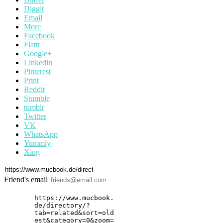
Diggit
Email
More
Facebook
Flattr
Google+
Linkedin
Pinterest
Print
Reddit
Stumble
tumblr
Twitter
VK
WhatsApp
Yummly
Xing
Friend's email