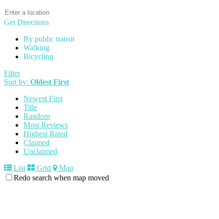
Get Directions
By public transit
Walking
Bicycling
Filter
Sort by:
Oldest First
Newest First
Title
Random
Most Reviews
Highest Rated
Claimed
Unclaimed
List
Grid
Map
Redo search when map moved