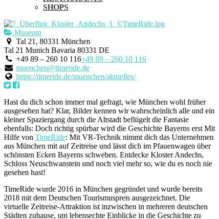
SHOPS
Museum
Tal 21, 80331 München
Tal 21
Munich
Bavaria
80331
DE
+49 89 – 260 10 116
+49 89 – 260 10 116
muenchen@timeride.de
https://timeride.de/muenchen/aktuelles/
Hast du dich schon immer mal gefragt, wie München wohl früher
ausgesehen hat? Klar, Bilder kennen wir wahrscheinlich alle und ein
kleiner Spaziergang durch die Altstadt beflügelt die Fantasie
ebenfalls: Doch richtig spürbar wird die Geschichte Bayerns erst Mit
Hilfe von
TimeRide
: Mit VR-Technik nimmt dich das Unternehmen
aus München mit auf Zeitreise und lässt dich im Pfauenwagen über
schönsten Ecken Bayerns schweben. Entdecke Kloster Andechs,
Schloss Neuschwanstein und noch viel mehr so, wie du es noch nie
gesehen hast!
TimeRide wurde 2016 in München gegründet und wurde bereits
2018 mit dem Deutschen Tourismuspreis ausgezeichnet. Die
virtuelle Zeitreise-Attraktion ist inzwischen in mehreren deutschen
Städten zuhause, um lebensechte Einblicke in die Geschichte zu