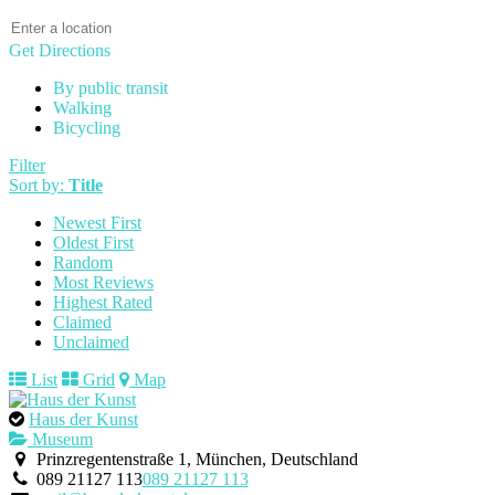
Get Directions
By public transit
Walking
Bicycling
Filter
Sort by:
Title
Newest First
Oldest First
Random
Most Reviews
Highest Rated
Claimed
Unclaimed
List
Grid
Map
Haus der Kunst
Museum
Prinzregentenstraße 1, München, Deutschland
089 21127 113
089 21127 113