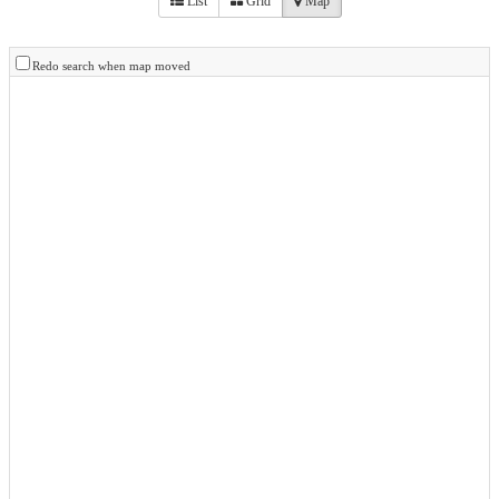
List
Grid
Map
Redo search when map moved