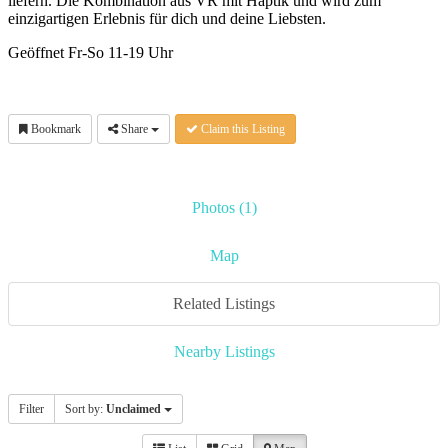
liefern. Die Kombination aus VR mit Haptik und wird zum
einzigartigen Erlebnis für dich und deine Liebsten.
Geöffnet Fr-So 11-19 Uhr
Bookmark
Share
Claim this Listing
Photos (1)
Map
Related Listings
Nearby Listings
Filter
Sort by:
Unclaimed