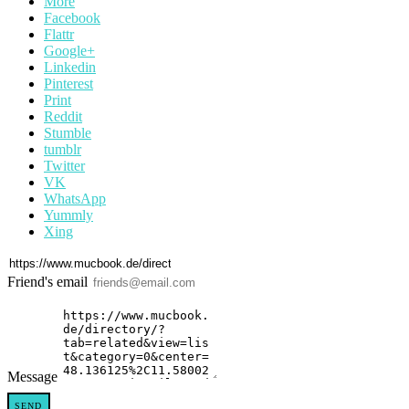
More
Facebook
Flattr
Google+
Linkedin
Pinterest
Print
Reddit
Stumble
tumblr
Twitter
VK
WhatsApp
Yummly
Xing
Friend's email
Message
SEND