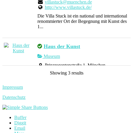
villastuck@muenchen.de
http://www.villastuck.de/
Die Villa Stuck ist ein national und international
renommierter Ort der Begegnung mit Kunst des
1...
Haus der Kunst
Museum
Prinzregentenstraße 1, München,
Deutschland
Showing 3 results
089 21127 113
mail@hausderkunst.de
http://www.hausderkunst.de
Impressum
Das Haus der Kunst ist ein öffentliches Museum
Datenschutz
ohne eigene Sammlung und ein weltweit
führendes Ze...
Buffer
Diggit
Email