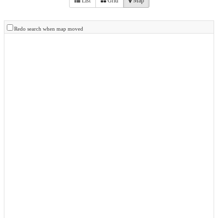
List
Grid
Map
Redo search when map moved