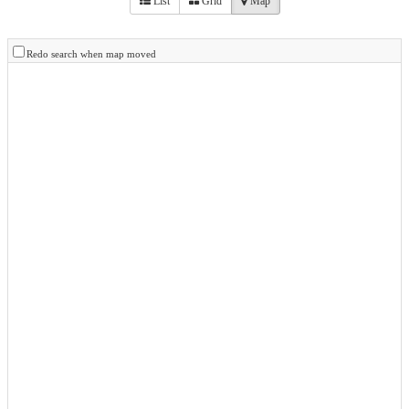
List
Grid
Map
Redo search when map moved