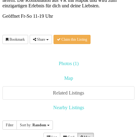
liefern. Die Kombination aus VR mit Haptik und wird zum
einzigartigen Erlebnis für dich und deine Liebsten.
Geöffnet Fr-So 11-19 Uhr
Bookmark
Share
Claim this Listing
Photos (1)
Map
Related Listings
Nearby Listings
Filter
Sort by:
Random