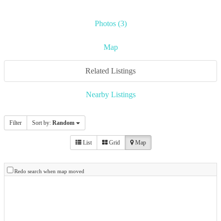
Photos (3)
Map
Related Listings
Nearby Listings
Filter
Sort by:
Random
List
Grid
Map
Redo search when map moved