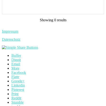
Showing 0 results
Impressum
Datenschutz
Buffer
Diggit
Email
More
Facebook
Flattr
Google+
Linkedin
Pinterest
Print
Reddit
Stumble