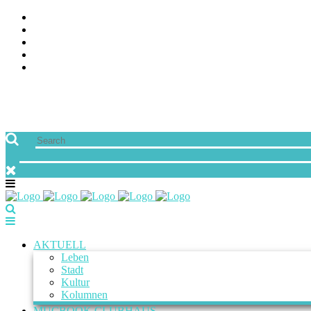
ÜBER UNS
JOBS
FREUNDE VON MUCBOOK | BLOGROLL
NEWSLETTER
IMPRESSUM & DATENSCHUTZ
AKTUELL
Leben
Stadt
Kultur
Kolumnen
MUCBOOK CLUBHAUS