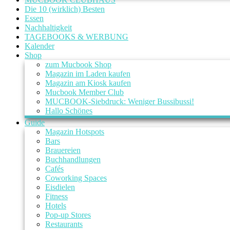
Die 10 (wirklich) Besten
Essen
Nachhaltigkeit
TAGEBOOKS & WERBUNG
Kalender
Shop
zum Mucbook Shop
Magazin im Laden kaufen
Magazin am Kiosk kaufen
Mucbook Member Club
MUCBOOK-Siebdruck: Weniger Bussibussi!
Hallo Schönes
Guide
Magazin Hotspots
Bars
Brauereien
Buchhandlungen
Cafés
Coworking Spaces
Eisdielen
Fitness
Hotels
Pop-up Stores
Restaurants