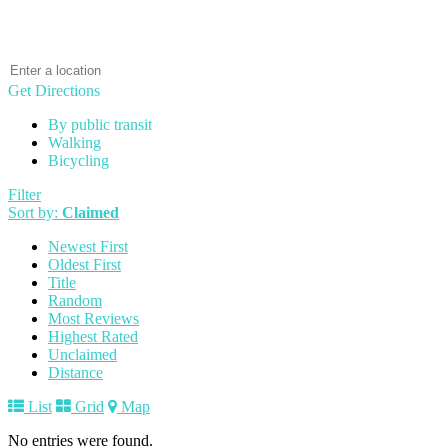
Get Directions
By public transit
Walking
Bicycling
Filter
Sort by:
Claimed
Newest First
Oldest First
Title
Random
Most Reviews
Highest Rated
Unclaimed
Distance
List
Grid
Map
No entries were found.