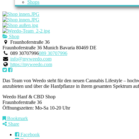
Shops
Shop
Fraunhoferstraße 36
Fraunhoferstraße 36
Munich
Bavaria
80469
DE
089 30707996
089 30707996
info@myweedo.com
https://myweedo.com
Das Team von Weedo steht für den neuen Cannabis Lifestyle – hochw
anzubieten und über die Hanfpflanze in ihrem gesamten Spektrum auf
Weedo Hanf & CBD Shop
Fraunhoferstraße 36
Öffnungszeiten: Mo-Sa 10-20 Uhr
Bookmark
Share
Facebook