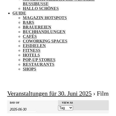
BUSSIBUSSI!
HALLO SCHÖNES
GUIDE
MAGAZIN HOTSPOTS
BARS
BRAUEREIEN
BUCHHANDLUNGEN
CAFÉS
COWORKING SPACES
EISDIELEN
FITNESS
HOTELS
POP-UP STORES
RESTAURANTS
SHOPS
Veranstaltungen für 30. Juni 2025
› Film
Veranstaltungen
Veranstaltungen
DAY OF
Veranstaltung
VIEW AS
Suche
Search
Ansichten-