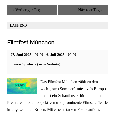
und
Navigation
Ansichten,
«
Vorheriger Tag
Nächster Tag
»
Navigation
LAUFEND
Filmfest München
27. Juni 2025 - 00:00
-
6. Juli 2025 - 00:00
diverse Spielorte (siehe Website)
Das Filmfest München zählt zu den
wichtigsten Sommerfilmfestivals Europas
und ist ein Schaufenster für internationale
Premieren, neue Perspektiven und prominente Filmschaffende
in ungewohnten Rollen. Mit einem starken Fokus auf das