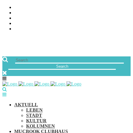
ÜBER UNS
JOBS
FREUNDE VON MUCBOOK | BLOGROLL
NEWSLETTER
IMPRESSUM & DATENSCHUTZ
AKTUELL
LEBEN
STADT
KULTUR
KOLUMNEN
MUCBOOK CLUBHAUS