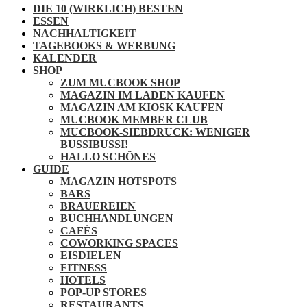
DIE 10 (WIRKLICH) BESTEN
ESSEN
NACHHALTIGKEIT
TAGEBOOKS & WERBUNG
KALENDER
SHOP
ZUM MUCBOOK SHOP
MAGAZIN IM LADEN KAUFEN
MAGAZIN AM KIOSK KAUFEN
MUCBOOK MEMBER CLUB
MUCBOOK-SIEBDRUCK: WENIGER
BUSSIBUSSI!
HALLO SCHÖNES
GUIDE
MAGAZIN HOTSPOTS
BARS
BRAUEREIEN
BUCHHANDLUNGEN
CAFÉS
COWORKING SPACES
EISDIELEN
FITNESS
HOTELS
POP-UP STORES
RESTAURANTS