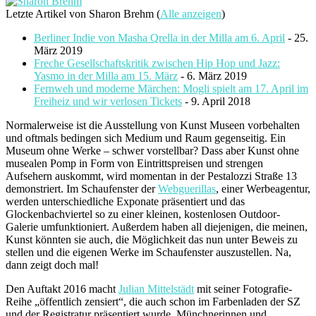
Letzte Artikel von Sharon Brehm
(
Alle anzeigen
)
Berliner Indie von Masha Qrella in der Milla am 6. April
- 25.
März 2019
Freche Gesellschaftskritik zwischen Hip Hop und Jazz:
Yasmo in der Milla am 15. März
- 6. März 2019
Fernweh und moderne Märchen: Mogli spielt am 17. April im
Freiheiz und wir verlosen Tickets
- 9. April 2018
Normalerweise ist die Ausstellung von Kunst Museen vorbehalten
und oftmals bedingen sich Medium und Raum gegenseitig. Ein
Museum ohne Werke – schwer vorstellbar? Dass aber Kunst ohne
musealen Pomp in Form von Eintrittspreisen und strengen
Aufsehern auskommt, wird momentan in der Pestalozzi Straße 13
demonstriert. Im Schaufenster der
Webguerillas
, einer Werbeagentur,
werden unterschiedliche Exponate präsentiert und das
Glockenbachviertel so zu einer kleinen, kostenlosen Outdoor-
Galerie umfunktioniert. Außerdem haben all diejenigen, die meinen,
Kunst könnten sie auch, die Möglichkeit das nun unter Beweis zu
stellen und die eigenen Werke im Schaufenster auszustellen. Na,
dann zeigt doch mal!
Den Auftakt 2016 macht
Julian Mittelstädt
mit seiner Fotografie-
Reihe „öffentlich zensiert“, die auch schon im Farbenladen der SZ
und der Registratur präsentiert wurde. Münchnerinnen und