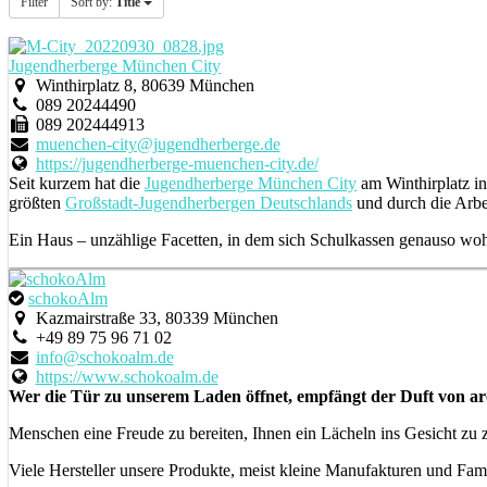
Filter
Sort by:
Title
Jugendherberge München City
Winthirplatz 8, 80639 München
089 20244490
089 202444913
muenchen-city@jugendherberge.de
https://jugendherberge-muenchen-city.de/
Seit kurzem hat die
Jugendherberge München City
am Winthirplatz in
größten
Großstadt-Jugendherbergen Deutschlands
und durch die Arbei
Ein Haus – unzählige Facetten, in dem sich Schulkassen genauso wo
schokoAlm
Kazmairstraße 33, 80339 München
+49 89 75 96 71 02
info@schokoalm.de
https://www.schokoalm.de
Wer die Tür zu unserem Laden öffnet, empfängt der Duft von ar
Menschen eine Freude zu bereiten, Ihnen ein Lächeln ins Gesicht z
Viele Hersteller unsere Produkte, meist kleine Manufakturen und Fami