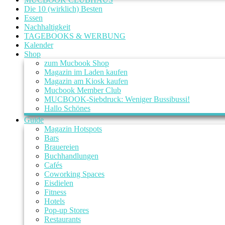
Die 10 (wirklich) Besten
Essen
Nachhaltigkeit
TAGEBOOKS & WERBUNG
Kalender
Shop
zum Mucbook Shop
Magazin im Laden kaufen
Magazin am Kiosk kaufen
Mucbook Member Club
MUCBOOK-Siebdruck: Weniger Bussibussi!
Hallo Schönes
Guide
Magazin Hotspots
Bars
Brauereien
Buchhandlungen
Cafés
Coworking Spaces
Eisdielen
Fitness
Hotels
Pop-up Stores
Restaurants