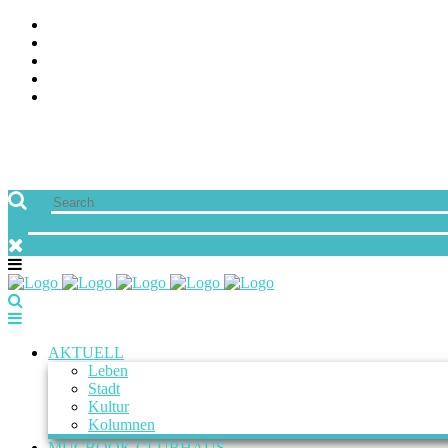
ÜBER UNS
JOBS
FREUNDE VON MUCBOOK | BLOGROLL
NEWSLETTER
IMPRESSUM & DATENSCHUTZ
AKTUELL
Leben
Stadt
Kultur
Kolumnen
MUCBOOK CLUBHAUS