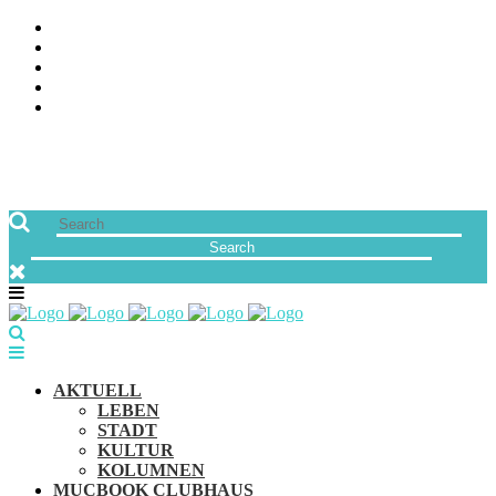
ÜBER UNS
JOBS
FREUNDE VON MUCBOOK | BLOGROLL
NEWSLETTER
IMPRESSUM & DATENSCHUTZ
AKTUELL
LEBEN
STADT
KULTUR
KOLUMNEN
MUCBOOK CLUBHAUS