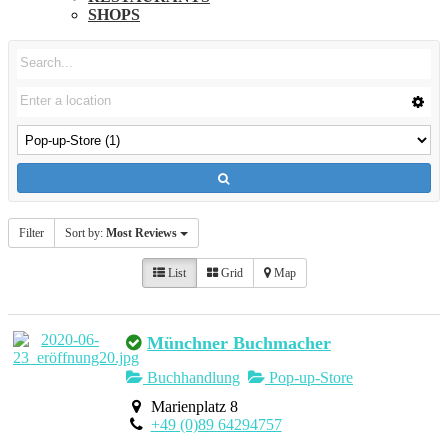
SHOPS
Filter
Sort by:
Most Reviews
List
Grid
Map
Münchner Buchmacher
Buchhandlung
Pop-up-Store
Marienplatz 8
+49 (0)89 64294757