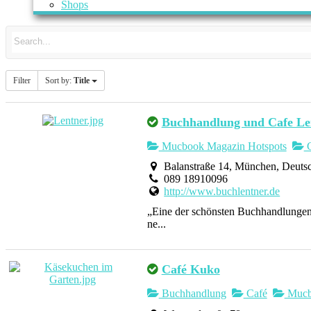
Shops
Filter
Sort by:
Title
Buchhandlung und Cafe Le
Mucbook Magazin Hotspots
C
Balanstraße 14, München, Deuts
089 18910096
http://www.buchlentner.de
„Eine der schönsten Buchhandlungen
ne...
Café Kuko
Buchhandlung
Café
Mucbo