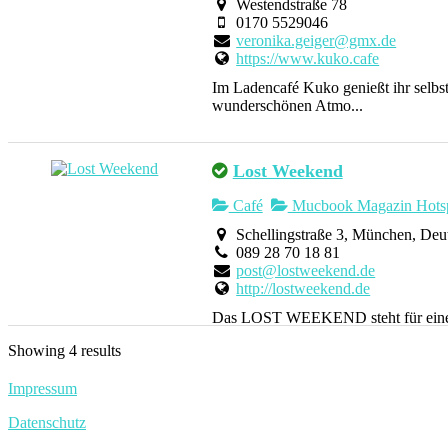
Westendstraße 78
0170 5529046
veronika.geiger@gmx.de
https://www.kuko.cafe
Im Ladencafé Kuko genießt ihr selbs
wunderschönen Atmo...
Lost Weekend
Café
Mucbook Magazin Hots
Schellingstraße 3, München, Deu
089 28 70 18 81
post@lostweekend.de
http://lostweekend.de
Das LOST WEEKEND steht für eine 
veganen Coffeeshop und e...
Showing 4 results
Impressum
Münchner Buchmacher
Datenschutz
Buchhandlung
Pop-up-Store