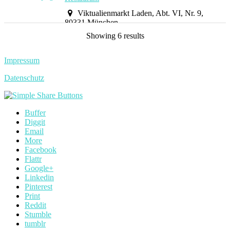
Viktualienmarkt Laden, Abt. VI, Nr. 9,
80331 München
+491729064162
Showing 6 results
wein@guermet.de
https://www.gürmet.de
Impressum
Mete Gür und Sarah Lange, heißen Euch auf
dem traditionsreichen Viktualienmarkt in
Datenschutz
München an ihr...
Buffer
Max & Moritz Winebar
Diggit
Email
Mucbook Magazin Hotspots
Bar
More
Shop
Facebook
Flattr
Westenriederstraße 9, 80331 Munich,
Google+
Germany
Linkedin
0176 16371609
Pinterest
info@the-winestore.com
Print
https://the-winestore.com
Reddit
Max und Moritz sind nicht nur waschechte
Stumble
Münchner, sondern sind auch noch am gleichen
tumblr
Tag und im...