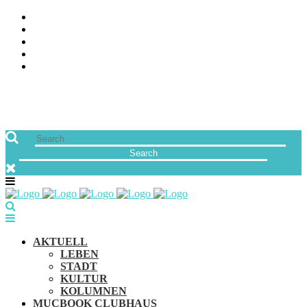
ÜBER UNS
JOBS
FREUNDE VON MUCBOOK | BLOGROLL
NEWSLETTER
IMPRESSUM & DATENSCHUTZ
AKTUELL
LEBEN
STADT
KULTUR
KOLUMNEN
MUCBOOK CLUBHAUS