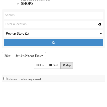
SHOPS
Filter
Sort by:
Newest First
List
Grid
Map
Redo search when map moved