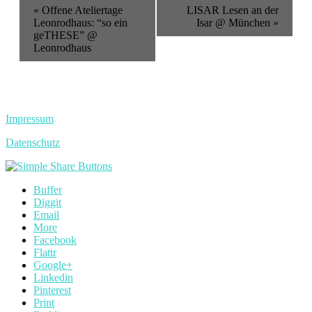
Veranstaltung
«
Offene Ateliertage
LISAR Lesen an der
Navigation
Leonrodhaus: “so ein
Isar @ München
»
geTHESE” @
Leonrodhaus
Impressum
Datenschutz
Buffer
Diggit
Email
More
Facebook
Flattr
Google+
Linkedin
Pinterest
Print