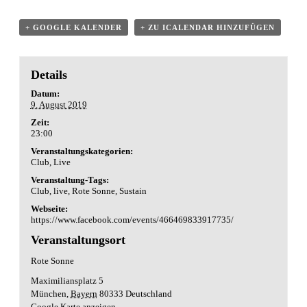
+ GOOGLE KALENDER
+ ZU ICALENDAR HINZUFÜGEN
Details
Datum:
9. August 2019
Zeit:
23:00
Veranstaltungskategorien:
Club
,
Live
Veranstaltung-Tags:
Club
,
live
,
Rote Sonne
,
Sustain
Webseite:
https://www.facebook.com/events/466469833917735/
Veranstaltungsort
Rote Sonne
Maximiliansplatz 5
München
,
Bayern
80333
Deutschland
Google Karte anzeigen