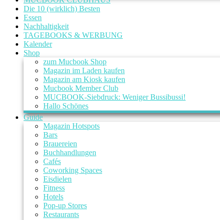
Die 10 (wirklich) Besten
Essen
Nachhaltigkeit
TAGEBOOKS & WERBUNG
Kalender
Shop
zum Mucbook Shop
Magazin im Laden kaufen
Magazin am Kiosk kaufen
Mucbook Member Club
MUCBOOK-Siebdruck: Weniger Bussibussi!
Hallo Schönes
Guide
Magazin Hotspots
Bars
Brauereien
Buchhandlungen
Cafés
Coworking Spaces
Eisdielen
Fitness
Hotels
Pop-up Stores
Restaurants