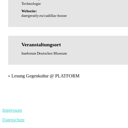
Technologie
Webseite:
daregreatly.eu/cadillac-house
Veranstaltungsort
Isarforum Deutsches Museum
Veranstaltung
«
Lesung Gegenkultur @ PLATFORM
Navigation
Impressum
Datenschutz