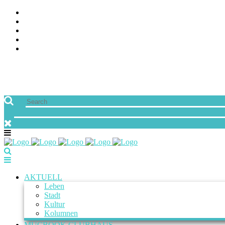
ÜBER UNS
JOBS
FREUNDE VON MUCBOOK | BLOGROLL
NEWSLETTER
IMPRESSUM & DATENSCHUTZ
AKTUELL
Leben
Stadt
Kultur
Kolumnen
MUCBOOK CLUBHAUS