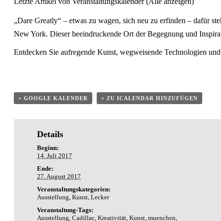
Letzte Artikel von Veranstaltungskalender
(
Alle anzeigen
)
„Dare Greatly“ – etwas zu wagen, sich neu zu erfinden – dafür s
New York. Dieser beeindruckende Ort der Begegnung und Inspira
Entdecken Sie aufregende Kunst, wegweisende Technologien und s
+ GOOGLE KALENDER
+ ZU ICALENDAR HINZUFÜGEN
Details
Beginn:
14. Juli 2017
Ende:
27. August 2017
Veranstaltungskategorien:
Ausstellung
,
Kunst
,
Lecker
Veranstaltung-Tags:
Ausstellung
,
Cadillac
,
Kreativität
,
Kunst
,
muenchen
,