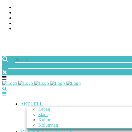
ÜBER UNS
JOBS
FREUNDE VON MUCBOOK | BLOGROLL
NEWSLETTER
IMPRESSUM & DATENSCHUTZ
AKTUELL
Leben
Stadt
Kultur
Kolumnen
MUCBOOK CLUBHAUS