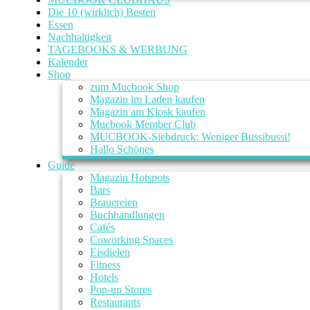
Die 10 (wirklich) Besten
Essen
Nachhaltigkeit
TAGEBOOKS & WERBUNG
Kalender
Shop
zum Mucbook Shop
Magazin im Laden kaufen
Magazin am Kiosk kaufen
Mucbook Member Club
MUCBOOK-Siebdruck: Weniger Bussibussi!
Hallo Schönes
Guide
Magazin Hotspots
Bars
Brauereien
Buchhandlungen
Cafés
Coworking Spaces
Eisdielen
Fitness
Hotels
Pop-up Stores
Restaurants