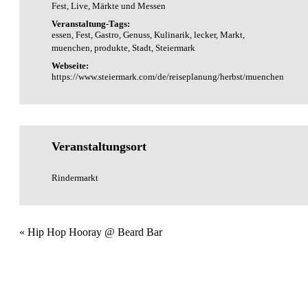
Fest
,
Live
,
Märkte und Messen
Veranstaltung-Tags:
essen
,
Fest
,
Gastro
,
Genuss
,
Kulinarik
,
lecker
,
Markt
,
muenchen
,
produkte
,
Stadt
,
Steiermark
Webseite:
https://www.steiermark.com/de/reiseplanung/herbst/muenchen
Veranstaltungsort
Rindermarkt
Veranstaltung
«
Hip Hop Hooray @ Beard Bar
Navigation