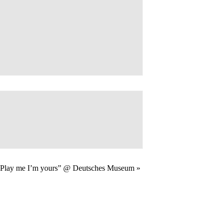
g “Play me I’m yours” @ Deutsches Museum
»