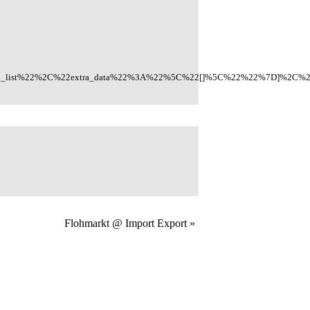
n_list%22%2C%22extra_data%22%3A%22%5C%22[]%5C%22%22%7D]%2C%22
Flohmarkt @ Import Export
»