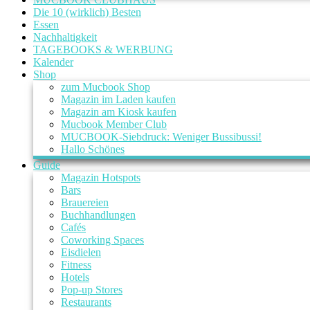
Die 10 (wirklich) Besten
Essen
Nachhaltigkeit
TAGEBOOKS & WERBUNG
Kalender
Shop
zum Mucbook Shop
Magazin im Laden kaufen
Magazin am Kiosk kaufen
Mucbook Member Club
MUCBOOK-Siebdruck: Weniger Bussibussi!
Hallo Schönes
Guide
Magazin Hotspots
Bars
Brauereien
Buchhandlungen
Cafés
Coworking Spaces
Eisdielen
Fitness
Hotels
Pop-up Stores
Restaurants