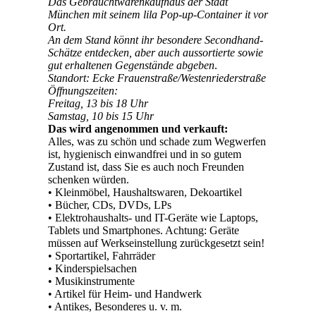
Das Gebrauchtwarenkaufhaus der Stadt
München mit seinem lila Pop-up-Container it vor
Ort.
An dem Stand könnt ihr besondere Secondhand-
Schätze entdecken, aber auch aussortierte sowie
gut erhaltenen Gegenstände abgeben
.
Standort: Ecke Frauenstraße/Westenriederstraße
Öffnungszeiten:
Freitag, 13 bis 18 Uhr
Samstag, 10 bis 15 Uhr
Das wird angenommen und verkauft:
Alles, was zu schön und schade zum Wegwerfen
ist, hygienisch einwandfrei und in so gutem
Zustand ist, dass Sie es auch noch Freunden
schenken würden.
• Kleinmöbel, Haushaltswaren, Dekoartikel
• Bücher, CDs, DVDs, LPs
• Elektrohaushalts- und IT-Geräte wie Laptops,
Tablets und Smartphones. Achtung: Geräte
müssen auf Werkseinstellung zurückgesetzt sein!
• Sportartikel, Fahrräder
• Kinderspielsachen
• Musikinstrumente
• Artikel für Heim- und Handwerk
• Antikes, Besonderes u. v. m.