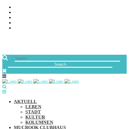
ÜBER UNS
JOBS
FREUNDE VON MUCBOOK | BLOGROLL
NEWSLETTER
IMPRESSUM & DATENSCHUTZ
AKTUELL
LEBEN
STADT
KULTUR
KOLUMNEN
MUCBOOK CLUBHAUS