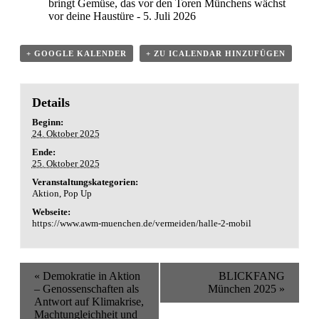
bringt Gemüse, das vor den Toren Münchens wächst
vor deine Haustüre
- 5. Juli 2026
+ GOOGLE KALENDER
+ ZU ICALENDAR HINZUFÜGEN
Details
Beginn:
24. Oktober 2025
Ende:
25. Oktober 2025
Veranstaltungskategorien:
Aktion
,
Pop Up
Webseite:
https://www.awm-muenchen.de/vermeiden/halle-2-mobil
Veranstaltung
«
Demokratie in Aktion
BLICKFANG
Navigation
– Genossenschaften als
München 2025
»
Antwort auf Klimakrise,
Machtungleichheit und