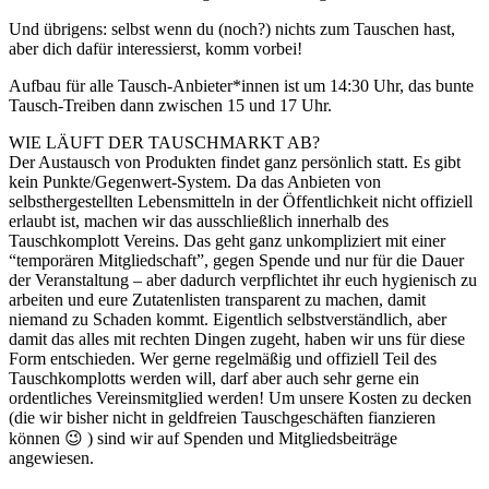
Und übrigens: selbst wenn du (noch?) nichts zum Tauschen hast,
aber dich dafür interessierst, komm vorbei!
Aufbau für alle Tausch-Anbieter*innen ist um 14:30 Uhr, das bunte
Tausch-Treiben dann zwischen 15 und 17 Uhr.
WIE LÄUFT DER TAUSCHMARKT AB?
Der Austausch von Produkten findet ganz persönlich statt. Es gibt
kein Punkte/Gegenwert-System. Da das Anbieten von
selbsthergestellten Lebensmitteln in der Öffentlichkeit nicht offiziell
erlaubt ist, machen wir das ausschließlich innerhalb des
Tauschkomplott Vereins. Das geht ganz unkompliziert mit einer
“temporären Mitgliedschaft”, gegen Spende und nur für die Dauer
der Veranstaltung – aber dadurch verpflichtet ihr euch hygienisch zu
arbeiten und eure Zutatenlisten transparent zu machen, damit
niemand zu Schaden kommt. Eigentlich selbstverständlich, aber
damit das alles mit rechten Dingen zugeht, haben wir uns für diese
Form entschieden. Wer gerne regelmäßig und offiziell Teil des
Tauschkomplotts werden will, darf aber auch sehr gerne ein
ordentliches Vereinsmitglied werden! Um unsere Kosten zu decken
(die wir bisher nicht in geldfreien Tauschgeschäften fianzieren
können 😉 ) sind wir auf Spenden und Mitgliedsbeiträge
angewiesen.