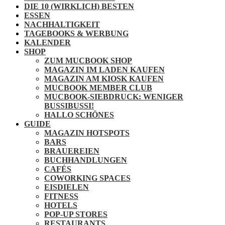
DIE 10 (WIRKLICH) BESTEN
ESSEN
NACHHALTIGKEIT
TAGEBOOKS & WERBUNG
KALENDER
SHOP
ZUM MUCBOOK SHOP
MAGAZIN IM LADEN KAUFEN
MAGAZIN AM KIOSK KAUFEN
MUCBOOK MEMBER CLUB
MUCBOOK-SIEBDRUCK: WENIGER
BUSSIBUSSI!
HALLO SCHÖNES
GUIDE
MAGAZIN HOTSPOTS
BARS
BRAUEREIEN
BUCHHANDLUNGEN
CAFÉS
COWORKING SPACES
EISDIELEN
FITNESS
HOTELS
POP-UP STORES
RESTAURANTS