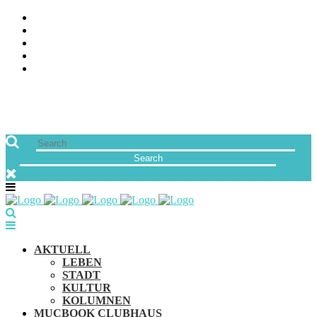
ÜBER UNS
JOBS
FREUNDE VON MUCBOOK | BLOGROLL
NEWSLETTER
IMPRESSUM & DATENSCHUTZ
AKTUELL
LEBEN
STADT
KULTUR
KOLUMNEN
MUCBOOK CLUBHAUS