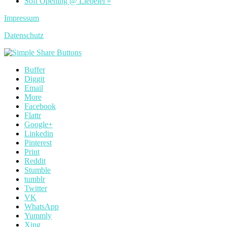
Soft Opening @ Liebelei
»
Impressum
Datenschutz
Buffer
Diggit
Email
More
Facebook
Flattr
Google+
Linkedin
Pinterest
Print
Reddit
Stumble
tumblr
Twitter
VK
WhatsApp
Yummly
Xing