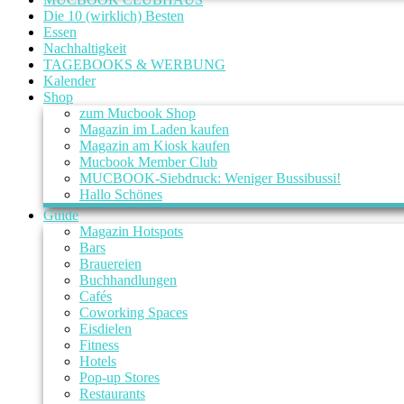
Die 10 (wirklich) Besten
Essen
Nachhaltigkeit
TAGEBOOKS & WERBUNG
Kalender
Shop
zum Mucbook Shop
Magazin im Laden kaufen
Magazin am Kiosk kaufen
Mucbook Member Club
MUCBOOK-Siebdruck: Weniger Bussibussi!
Hallo Schönes
Guide
Magazin Hotspots
Bars
Brauereien
Buchhandlungen
Cafés
Coworking Spaces
Eisdielen
Fitness
Hotels
Pop-up Stores
Restaurants