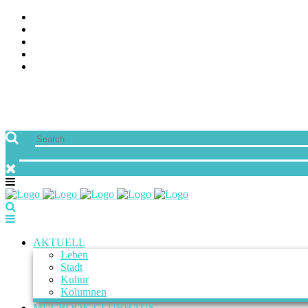
ÜBER UNS
JOBS
FREUNDE VON MUCBOOK | BLOGROLL
NEWSLETTER
IMPRESSUM & DATENSCHUTZ
AKTUELL
Leben
Stadt
Kultur
Kolumnen
MUCBOOK CLUBHAUS