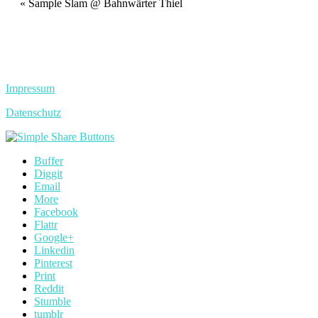
Veranstaltung
«
Sample Slam @ Bahnwärter Thiel
Navigation
Impressum
Datenschutz
Buffer
Diggit
Email
More
Facebook
Flattr
Google+
Linkedin
Pinterest
Print
Reddit
Stumble
tumblr