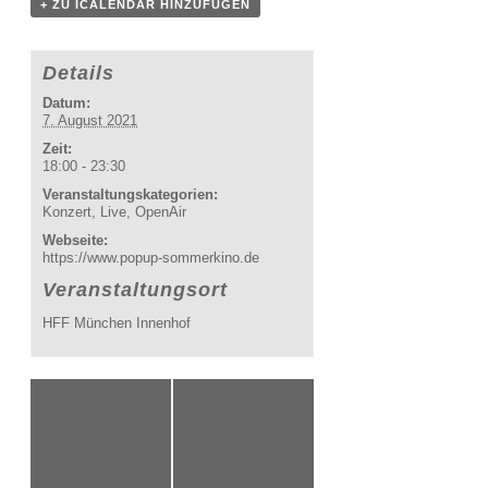
+ ZU ICALENDAR HINZUFÜGEN
Details
Datum:
7. August 2021
Zeit:
18:00 - 23:30
Veranstaltungskategorien:
Konzert
,
Live
,
OpenAir
Webseite:
https://www.popup-sommerkino.de
Veranstaltungsort
HFF München Innenhof
Veranstaltung
«
Kreativer
Afrodiaspora
Navigation
Samstag-
2.0
Morgen @
Festival @
Lemon
Import