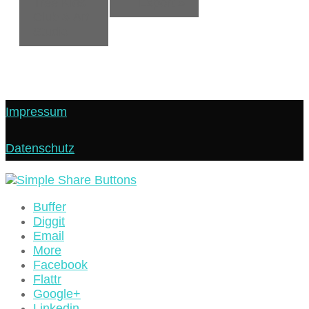
Tree Kids
Export
»
Club & Art
Studio
Impressum
Datenschutz
Buffer
Diggit
Email
More
Facebook
Flattr
Google+
Linkedin