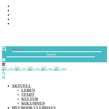
ÜBER UNS
JOBS
FREUNDE VON MUCBOOK | BLOGROLL
NEWSLETTER
IMPRESSUM & DATENSCHUTZ
AKTUELL
LEBEN
STADT
KULTUR
KOLUMNEN
MUCBOOK CLUBHAUS