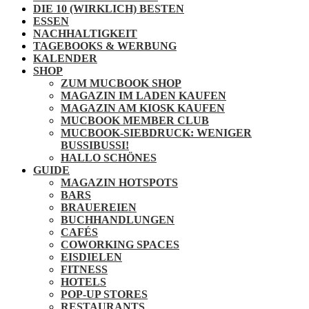
DIE 10 (WIRKLICH) BESTEN
ESSEN
NACHHALTIGKEIT
TAGEBOOKS & WERBUNG
KALENDER
SHOP
ZUM MUCBOOK SHOP
MAGAZIN IM LADEN KAUFEN
MAGAZIN AM KIOSK KAUFEN
MUCBOOK MEMBER CLUB
MUCBOOK-SIEBDRUCK: WENIGER
BUSSIBUSSI!
HALLO SCHÖNES
GUIDE
MAGAZIN HOTSPOTS
BARS
BRAUEREIEN
BUCHHANDLUNGEN
CAFÉS
COWORKING SPACES
EISDIELEN
FITNESS
HOTELS
POP-UP STORES
RESTAURANTS