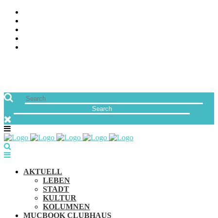
ÜBER UNS
JOBS
FREUNDE VON MUCBOOK | BLOGROLL
NEWSLETTER
IMPRESSUM & DATENSCHUTZ
AKTUELL
LEBEN
STADT
KULTUR
KOLUMNEN
MUCBOOK CLUBHAUS