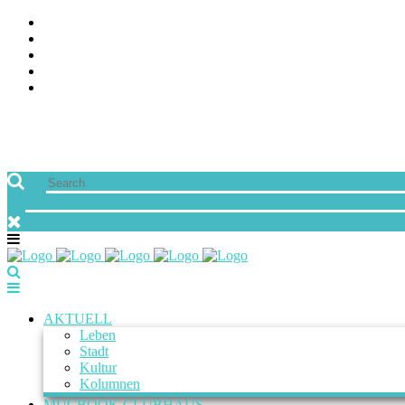
ÜBER UNS
JOBS
FREUNDE VON MUCBOOK | BLOGROLL
NEWSLETTER
IMPRESSUM & DATENSCHUTZ
AKTUELL
Leben
Stadt
Kultur
Kolumnen
MUCBOOK CLUBHAUS