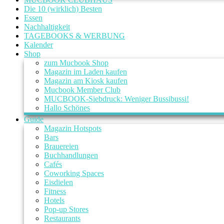
Die 10 (wirklich) Besten
Essen
Nachhaltigkeit
TAGEBOOKS & WERBUNG
Kalender
Shop
zum Mucbook Shop
Magazin im Laden kaufen
Magazin am Kiosk kaufen
Mucbook Member Club
MUCBOOK-Siebdruck: Weniger Bussibussi!
Hallo Schönes
Guide
Magazin Hotspots
Bars
Brauereien
Buchhandlungen
Cafés
Coworking Spaces
Eisdielen
Fitness
Hotels
Pop-up Stores
Restaurants