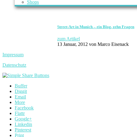
Shops
Street-Art in Munich – ein Blog, zehn Fragen
zum Artikel
13 Januar, 2012
von Marco Eisenack
Impressum
Datenschutz
Buffer
Diggit
Email
More
Facebook
Flattr
Google+
Linkedin
Pinterest
Print