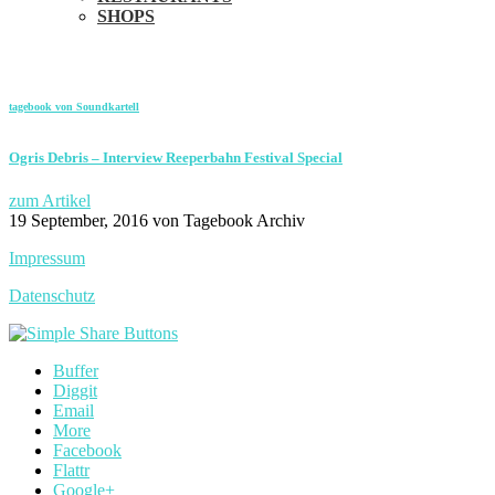
SHOPS
tagebook von Soundkartell
Ogris Debris – Interview Reeperbahn Festival Special
zum Artikel
19 September, 2016
von Tagebook Archiv
Impressum
Datenschutz
Buffer
Diggit
Email
More
Facebook
Flattr
Google+