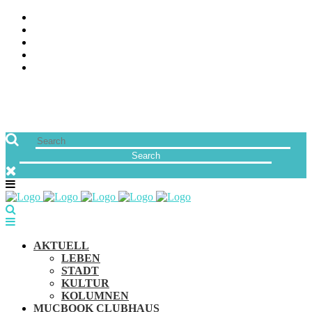
ÜBER UNS
JOBS
FREUNDE VON MUCBOOK | BLOGROLL
NEWSLETTER
IMPRESSUM & DATENSCHUTZ
AKTUELL
LEBEN
STADT
KULTUR
KOLUMNEN
MUCBOOK CLUBHAUS