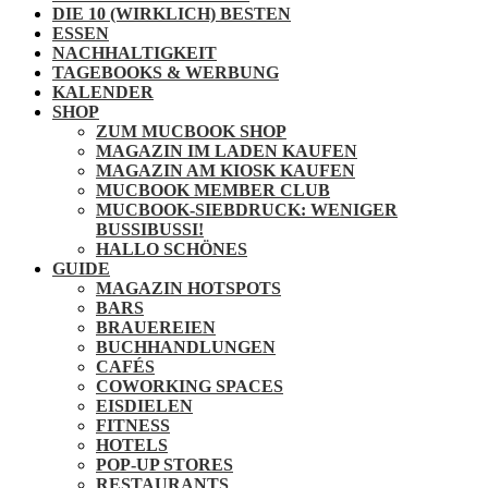
DIE 10 (WIRKLICH) BESTEN
ESSEN
NACHHALTIGKEIT
TAGEBOOKS & WERBUNG
KALENDER
SHOP
ZUM MUCBOOK SHOP
MAGAZIN IM LADEN KAUFEN
MAGAZIN AM KIOSK KAUFEN
MUCBOOK MEMBER CLUB
MUCBOOK-SIEBDRUCK: WENIGER
BUSSIBUSSI!
HALLO SCHÖNES
GUIDE
MAGAZIN HOTSPOTS
BARS
BRAUEREIEN
BUCHHANDLUNGEN
CAFÉS
COWORKING SPACES
EISDIELEN
FITNESS
HOTELS
POP-UP STORES
RESTAURANTS