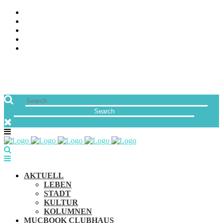
ÜBER UNS
JOBS
FREUNDE VON MUCBOOK | BLOGROLL
NEWSLETTER
IMPRESSUM & DATENSCHUTZ
AKTUELL
LEBEN
STADT
KULTUR
KOLUMNEN
MUCBOOK CLUBHAUS